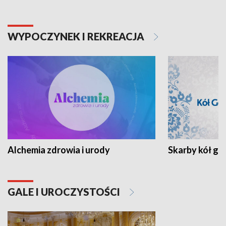
WYPOCZYNEK I REKREACJA
Alchemia zdrowia i urody
Skarby kół go
GALE I UROCZYSTOŚCI