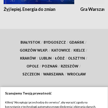
Żyj lepiej. Energia do zmian
Gra Warszaw
BIAŁYSTOK
/
BYDGOSZCZ
/
GDAŃSK
/
GORZÓW WLKP.
/
KATOWICE
/
KIELCE
/
KRAKÓW
/
LUBLIN
/
ŁÓDŹ
/
OLSZTYN
/
OPOLE
/
POZNAŃ
/
RZESZÓW
/
SZCZECIN
/
WARSZAWA
/
WROCŁAW
Szanujemy Twoją prywatność
Dołącz do nas:
Kliknij "Akceptuję i przechodzę do serwisu", aby wyrazić zgody na
korzystanie z technologii automatycznego śledzenia i zbierania danych,
TVP