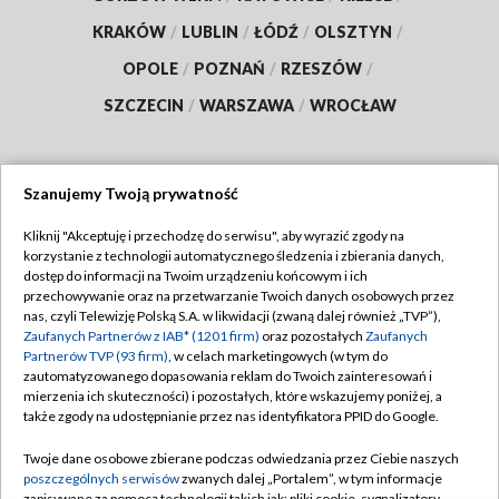
KRAKÓW
/
LUBLIN
/
ŁÓDŹ
/
OLSZTYN
/
OPOLE
/
POZNAŃ
/
RZESZÓW
/
SZCZECIN
/
WARSZAWA
/
WROCŁAW
Szanujemy Twoją prywatność
Dołącz do nas:
Kliknij "Akceptuję i przechodzę do serwisu", aby wyrazić zgody na
korzystanie z technologii automatycznego śledzenia i zbierania danych,
TVP
dostęp do informacji na Twoim urządzeniu końcowym i ich
Abonament TVP
przechowywanie oraz na przetwarzanie Twoich danych osobowych przez
Regulamin TVP
nas, czyli Telewizję Polską S.A. w likwidacji (zwaną dalej również „TVP”),
Emisja w TVP
Zaufanych Partnerów z IAB* (1201 firm)
oraz pozostałych
Zaufanych
Polityka prywatności
Partnerów TVP (93 firm)
, w celach marketingowych (w tym do
Centrum informacji TVP
Moje zgody
zautomatyzowanego dopasowania reklam do Twoich zainteresowań i
mierzenia ich skuteczności) i pozostałych, które wskazujemy poniżej, a
Naziemna Telewizja Cyfrowa
Pomoc
także zgody na udostępnianie przez nas identyfikatora PPID do Google.
Sklep TVP
Biuro reklamy
Twoje dane osobowe zbierane podczas odwiedzania przez Ciebie naszych
Rada Programowa
poszczególnych serwisów
zwanych dalej „Portalem”, w tym informacje
Kontakt
zapisywane za pomocą technologii takich jak: pliki cookie, sygnalizatory