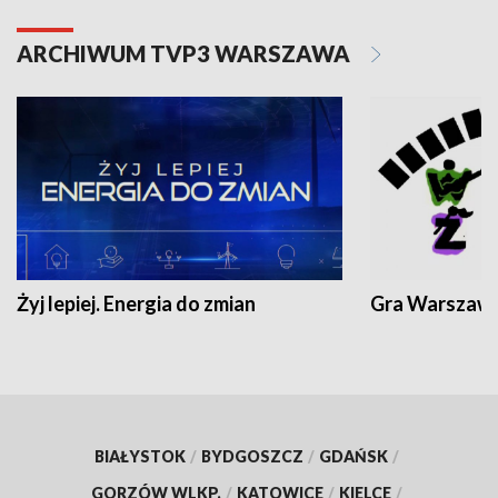
ARCHIWUM TVP3 WARSZAWA
Żyj lepiej. Energia do zmian
Gra Warszaw
BIAŁYSTOK
/
BYDGOSZCZ
/
GDAŃSK
/
GORZÓW WLKP.
/
KATOWICE
/
KIELCE
/