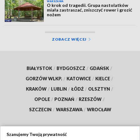
WARSZAWA
O krok od tragedii. Grupa nastolatków
miała zastraszać, zniszczyć rower i grozić
nożem
ZOBACZ WIĘCEJ
BIAŁYSTOK
/
BYDGOSZCZ
/
GDAŃSK
/
GORZÓW WLKP.
/
KATOWICE
/
KIELCE
/
KRAKÓW
/
LUBLIN
/
ŁÓDŹ
/
OLSZTYN
/
OPOLE
/
POZNAŃ
/
RZESZÓW
/
SZCZECIN
/
WARSZAWA
/
WROCŁAW
Szanujemy Twoją prywatność
Dołącz do nas: