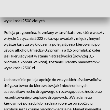
potwierdziło przypuszczenia mundurowych. 44-latka miała
blisko promil alkoholu w organizmie. Nietrzeźwa
rowerzystka została ukarana mandatem karnym w
wysokości 2500 złotych.
Policja przypomina, że zmiany w taryfikatorze, które weszły
w życie 1 stycznia 2022 roku, wprowadziły między innymi
wyższe kary za wykroczenia polegające na kierowaniu po
użyciu alkoholu (między 0,2 promila a 0,5 promila). Z kolei
jeśli kierujący jest w stanie nietrzeźwości (powyżej 0,5
promila alkoholu we krwi), zostanie ukarany mandatem w
wysokości 2500 zł.
Jednocześnie policja apeluje do wszystkich użytkowników
dróg, zarówno do kierowców, jak i niechronionych
uczestników ruchu drogowego o rozwagę, ostrożność oraz
respektowanie przepisów drogowych. „Wsiadanie za
kierownicę pojazdu lub jazda na rowerze po spożyciu
alkoholu jest skrajnie nieodpowiedzialne. Nawet niewielka