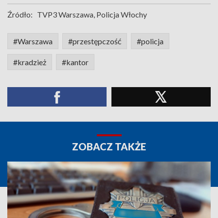
Źródło:
TVP3 Warszawa, Policja Włochy
#Warszawa
#przestępczość
#policja
#kradzież
#kantor
ZOBACZ TAKŻE