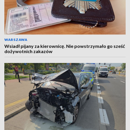
WARSZAWA
Wsiadł pijany za kierownicę. Nie powstrzymało go sześć
dożywotnich zakazów