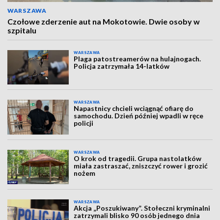
WARSZAWA
Czołowe zderzenie aut na Mokotowie. Dwie osoby w
szpitalu
WARSZAWA
Plaga patostreamerów na hulajnogach.
Policja zatrzymała 14-latków
WARSZAWA
Napastnicy chcieli wciągnąć ofiarę do
samochodu. Dzień później wpadli w ręce
policji
WARSZAWA
O krok od tragedii. Grupa nastolatków
miała zastraszać, zniszczyć rower i grozić
nożem
WARSZAWA
Akcja „Poszukiwany”. Stołeczni kryminalni
zatrzymali blisko 90 osób jednego dnia