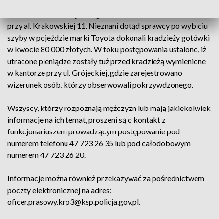
Zdarzenie miało miejsce 6 grudnia 2021 roku w Warszawie
przy al. Krakowskiej 11. Nieznani dotąd sprawcy po wybiciu
szyby w pojeździe marki Toyota dokonali kradzieży gotówki
w kwocie 80 000 złotych. W toku postępowania ustalono, iż
utracone pieniądze zostały tuż przed kradzieżą wymienione
w kantorze przy ul. Grójeckiej, gdzie zarejestrowano
wizerunek osób, którzy obserwowali pokrzywdzonego.
Wszyscy, którzy rozpoznają mężczyzn lub mają jakiekolwiek
informacje na ich temat, proszeni są o kontakt z
funkcjonariuszem prowadzącym postępowanie pod
numerem telefonu 47 723 26 35 lub pod całodobowym
numerem 47 723 26 20.
Informacje można również przekazywać za pośrednictwem
poczty elektronicznej na adres:
oficer.prasowy.krp3@ksp.policja.gov.pl.