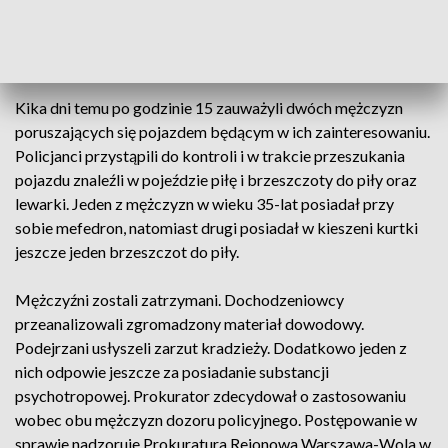
doszło na początku kwietnia br. Wówczas funkcjonariusze
rozpoczęli ustalenia w tej sprawie zmierzające do
zatrzymania osób, które mają z tym związek.
Kika dni temu po godzinie 15 zauważyli dwóch mężczyzn
poruszających się pojazdem będącym w ich zainteresowaniu.
Policjanci przystąpili do kontroli i w trakcie przeszukania
pojazdu znaleźli w pojeździe piłę i brzeszczoty do piły oraz
lewarki. Jeden z mężczyzn w wieku 35-lat posiadał przy
sobie mefedron, natomiast drugi posiadał w kieszeni kurtki
jeszcze jeden brzeszczot do piły.
Mężczyźni zostali zatrzymani. Dochodzeniowcy
przeanalizowali zgromadzony materiał dowodowy.
Podejrzani usłyszeli zarzut kradzieży. Dodatkowo jeden z
nich odpowie jeszcze za posiadanie substancji
psychotropowej. Prokurator zdecydował o zastosowaniu
wobec obu mężczyzn dozoru policyjnego. Postępowanie w
sprawie nadzoruje Prokuratura Rejonowa Warszawa-Wola w