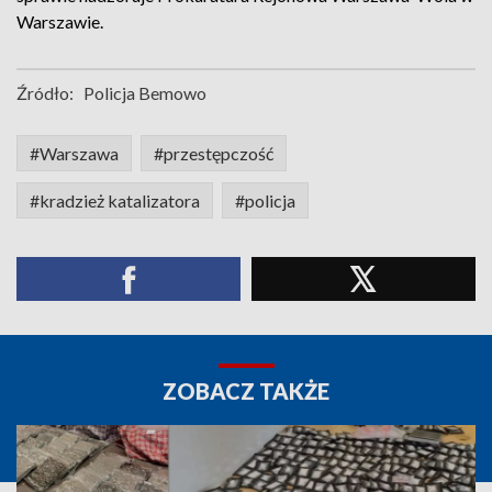
Warszawie.
Źródło:
Policja Bemowo
#Warszawa
#przestępczość
#kradzież katalizatora
#policja
ZOBACZ TAKŻE