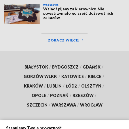
WARSZAWA
Wsiadł pijany za kierownicę. Nie
powstrzymało go sześć dożywotnich
zakazów
ZOBACZ WIĘCEJ
BIAŁYSTOK
/
BYDGOSZCZ
/
GDAŃSK
/
GORZÓW WLKP.
/
KATOWICE
/
KIELCE
/
KRAKÓW
/
LUBLIN
/
ŁÓDŹ
/
OLSZTYN
/
OPOLE
/
POZNAŃ
/
RZESZÓW
/
SZCZECIN
/
WARSZAWA
/
WROCŁAW
Szanujemy Twoją prywatność