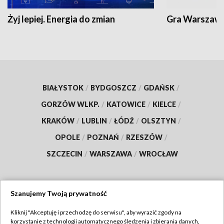
Żyj lepiej. Energia do zmian
Gra Warszaw
BIAŁYSTOK
/
BYDGOSZCZ
/
GDAŃSK
/
GORZÓW WLKP.
/
KATOWICE
/
KIELCE
/
KRAKÓW
/
LUBLIN
/
ŁÓDŹ
/
OLSZTYN
/
OPOLE
/
POZNAŃ
/
RZESZÓW
/
SZCZECIN
/
WARSZAWA
/
WROCŁAW
Szanujemy Twoją prywatność
Dołącz do nas:
Kliknij "Akceptuję i przechodzę do serwisu", aby wyrazić zgody na
korzystanie z technologii automatycznego śledzenia i zbierania danych,
TVP