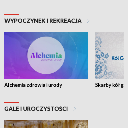
WYPOCZYNEK I REKREACJA
Alchemia zdrowia i urody
Skarby kół go
GALE I UROCZYSTOŚCI