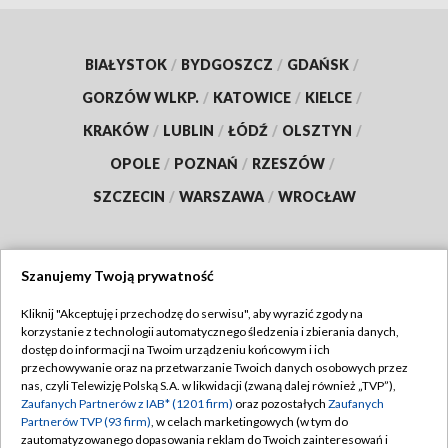
BIAŁYSTOK
/
BYDGOSZCZ
/
GDAŃSK
/
GORZÓW WLKP.
/
KATOWICE
/
KIELCE
/
KRAKÓW
/
LUBLIN
/
ŁÓDŹ
/
OLSZTYN
/
OPOLE
/
POZNAŃ
/
RZESZÓW
/
SZCZECIN
/
WARSZAWA
/
WROCŁAW
Szanujemy Twoją prywatność
Dołącz do nas:
Kliknij "Akceptuję i przechodzę do serwisu", aby wyrazić zgody na
korzystanie z technologii automatycznego śledzenia i zbierania danych,
TVP
dostęp do informacji na Twoim urządzeniu końcowym i ich
Abonament TVP
przechowywanie oraz na przetwarzanie Twoich danych osobowych przez
Regulamin TVP
nas, czyli Telewizję Polską S.A. w likwidacji (zwaną dalej również „TVP”),
Emisja w TVP
Polityka prywatności
Zaufanych Partnerów z IAB* (1201 firm)
oraz pozostałych
Zaufanych
Partnerów TVP (93 firm)
, w celach marketingowych (w tym do
Centrum informacji TVP
Moje zgody
zautomatyzowanego dopasowania reklam do Twoich zainteresowań i