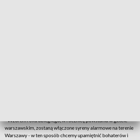
fot. gov.pl
We wtorek w południe w Warszawie zostaną
włączone syreny wojewódzkiego systemu
ostrzegania i alarmowania. W ten sposób
upamiętniona zostanie 79. rocznica powstania w
getcie warszawskim. Decyzję o włączeniu syren
podjął wojewoda mazowiecki Konstanty Radziwiłł.
- Wzorem roku ubiegłego, w rocznicę powstania w getcie
warszawskim, zostaną włączone syreny alarmowe na terenie
Warszawy - w ten sposób chcemy upamiętnić bohaterów i