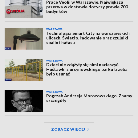
Prace Veolii w Warszawie. Największa
przerwa w dostawie dotyczy prawie 700
budynków
WARSZAWA
Technologia Smart City na warszawskich
ulicach. Światło, ładowanie oraz czujniki
spalin i hałasu
WARSZAWA
Dzieci nie zdążyły się nimi nacieszyć.
Huśtawki z ursynowskiego parku trzeba
było usunąć
WARSZAWA
Pogrzeb Andrzeja Morozowskiego. Znamy
szczegóły
ZOBACZ WIĘCEJ