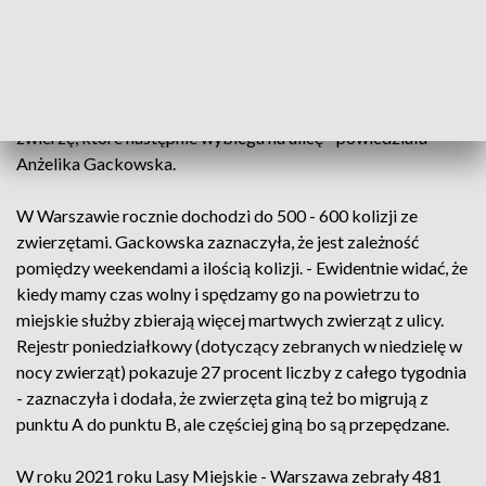
nie schodzić ze ścieżek w głąb lasu. Takie zachowania płoszą
dzikie zwierzęta, które giną w kolizjach z samochodami. -
Nie widać skutków pośrednich i bezpośrednich. Skutki
bezpośrednio są takie, że może ten pies coś zagryźć, a skutki
pośrednie, których my nie widzimy, że może spłoszyć dzikie
zwierzę, które następnie wybiega na ulicę - powiedziała
Anżelika Gackowska.
W Warszawie rocznie dochodzi do 500 - 600 kolizji ze
zwierzętami. Gackowska zaznaczyła, że jest zależność
pomiędzy weekendami a ilością kolizji. - Ewidentnie widać, że
kiedy mamy czas wolny i spędzamy go na powietrzu to
miejskie służby zbierają więcej martwych zwierząt z ulicy.
Rejestr poniedziałkowy (dotyczący zebranych w niedzielę w
nocy zwierząt) pokazuje 27 procent liczby z całego tygodnia
- zaznaczyła i dodała, że zwierzęta giną też bo migrują z
punktu A do punktu B, ale częściej giną bo są przepędzane.
W roku 2021 roku Lasy Miejskie - Warszawa zebrały 481