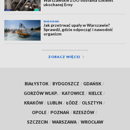
Warszawskie ZOO odsłania szkielet
ukochanej Erny
WARSZAWA
Jak przetrwać upały w Warszawie?
Sprawdź, gdzie odpocząć i nawodnić
organizm
ZOBACZ WIĘCEJ
BIAŁYSTOK
/
BYDGOSZCZ
/
GDAŃSK
/
GORZÓW WLKP.
/
KATOWICE
/
KIELCE
/
KRAKÓW
/
LUBLIN
/
ŁÓDŹ
/
OLSZTYN
/
OPOLE
/
POZNAŃ
/
RZESZÓW
/
SZCZECIN
/
WARSZAWA
/
WROCŁAW