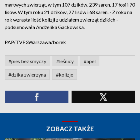
martwych zwierząt, w tym 107 dzików, 239 saren, 17 łosi i 70
lisów. W tym roku 21 dzików, 27 lisów i 68 saren. - Z roku na
rok wzrasta ilość kolizji z udziałem zwierząt dzikich -
podsumowała Andżelika Gackowska.
PAP/TVP3Warszawa/borek
#pies bez smyczy
#leśnicy
#apel
#dzika zwierzyna
#kolizje
ZOBACZ TAKŻE