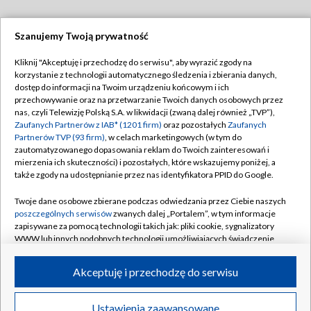
Szanujemy Twoją prywatność
Dołącz do nas:
Kliknij "Akceptuję i przechodzę do serwisu", aby wyrazić zgody na
korzystanie z technologii automatycznego śledzenia i zbierania danych,
TVP
dostęp do informacji na Twoim urządzeniu końcowym i ich
Abonament TVP
przechowywanie oraz na przetwarzanie Twoich danych osobowych przez
Regulamin TVP
nas, czyli Telewizję Polską S.A. w likwidacji (zwaną dalej również „TVP”),
Emisja w TVP
Polityka prywatności
Zaufanych Partnerów z IAB* (1201 firm)
oraz pozostałych
Zaufanych
Partnerów TVP (93 firm)
, w celach marketingowych (w tym do
Centrum informacji TVP
Moje zgody
zautomatyzowanego dopasowania reklam do Twoich zainteresowań i
mierzenia ich skuteczności) i pozostałych, które wskazujemy poniżej, a
Naziemna Telewizja Cyfrowa
Pomoc
także zgody na udostępnianie przez nas identyfikatora PPID do Google.
Sklep TVP
Biuro reklamy
Twoje dane osobowe zbierane podczas odwiedzania przez Ciebie naszych
Rada Programowa
Kontakt
poszczególnych serwisów
zwanych dalej „Portalem”, w tym informacje
zapisywane za pomocą technologii takich jak: pliki cookie, sygnalizatory
System NOS
WWW lub innych podobnych technologii umożliwiających świadczenie
dopasowanych i bezpiecznych usług, personalizację treści oraz reklam,
Informacje o nadawcy
Kanały
udostępnianie funkcji mediów społecznościowych oraz analizowanie
Akceptuję i przechodzę do serwisu
ruchu w Internecie.
Program dla prasy
©2026 Telewizja Polska S.A. w likwidacji
Biuro Reklamy
Twoje dane osobowe zbierane podczas odwiedzania przez Ciebie
Ustawienia zaawansowane