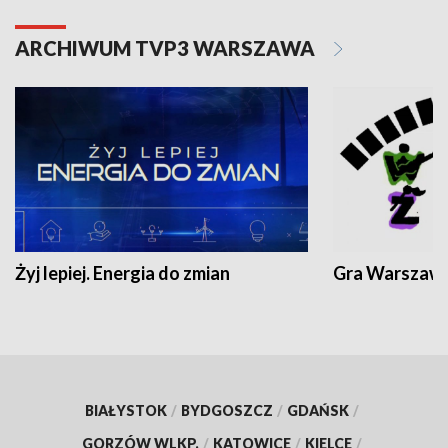
ARCHIWUM TVP3 WARSZAWA
Żyj lepiej. Energia do zmian
Gra Warszaw
BIAŁYSTOK
/
BYDGOSZCZ
/
GDAŃSK
/
GORZÓW WLKP.
/
KATOWICE
/
KIELCE
/