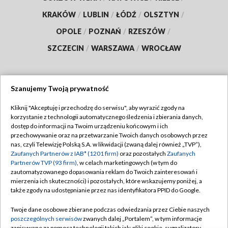
KRAKÓW
/
LUBLIN
/
ŁÓDŹ
/
OLSZTYN
/
OPOLE
/
POZNAŃ
/
RZESZÓW
/
SZCZECIN
/
WARSZAWA
/
WROCŁAW
Szanujemy Twoją prywatność
Dołącz do nas:
Kliknij "Akceptuję i przechodzę do serwisu", aby wyrazić zgody na
korzystanie z technologii automatycznego śledzenia i zbierania danych,
TVP
dostęp do informacji na Twoim urządzeniu końcowym i ich
Abonament TVP
przechowywanie oraz na przetwarzanie Twoich danych osobowych przez
Regulamin TVP
nas, czyli Telewizję Polską S.A. w likwidacji (zwaną dalej również „TVP”),
Emisja w TVP
Zaufanych Partnerów z IAB* (1201 firm)
oraz pozostałych
Zaufanych
Polityka prywatności
Partnerów TVP (93 firm)
, w celach marketingowych (w tym do
Centrum informacji TVP
Moje zgody
zautomatyzowanego dopasowania reklam do Twoich zainteresowań i
mierzenia ich skuteczności) i pozostałych, które wskazujemy poniżej, a
Naziemna Telewizja Cyfrowa
Pomoc
także zgody na udostępnianie przez nas identyfikatora PPID do Google.
Sklep TVP
Biuro reklamy
Twoje dane osobowe zbierane podczas odwiedzania przez Ciebie naszych
Rada Programowa
poszczególnych serwisów
zwanych dalej „Portalem”, w tym informacje
Kontakt
zapisywane za pomocą technologii takich jak: pliki cookie, sygnalizatory