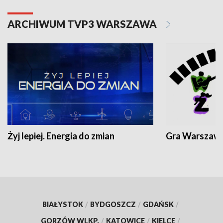
ARCHIWUM TVP3 WARSZAWA
Żyj lepiej. Energia do zmian
Gra Warszaw
BIAŁYSTOK
/
BYDGOSZCZ
/
GDAŃSK
/
GORZÓW WLKP.
/
KATOWICE
/
KIELCE
/