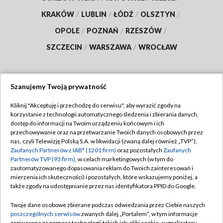
KRAKÓW
/
LUBLIN
/
ŁÓDŹ
/
OLSZTYN
/
OPOLE
/
POZNAŃ
/
RZESZÓW
/
SZCZECIN
/
WARSZAWA
/
WROCŁAW
Szanujemy Twoją prywatność
Dołącz do nas:
Kliknij "Akceptuję i przechodzę do serwisu", aby wyrazić zgody na
korzystanie z technologii automatycznego śledzenia i zbierania danych,
TVP
dostęp do informacji na Twoim urządzeniu końcowym i ich
Abonament TVP
przechowywanie oraz na przetwarzanie Twoich danych osobowych przez
Regulamin TVP
nas, czyli Telewizję Polską S.A. w likwidacji (zwaną dalej również „TVP”),
Emisja w TVP
Zaufanych Partnerów z IAB* (1201 firm)
oraz pozostałych
Zaufanych
Polityka prywatności
Partnerów TVP (93 firm)
, w celach marketingowych (w tym do
Centrum informacji TVP
Moje zgody
zautomatyzowanego dopasowania reklam do Twoich zainteresowań i
mierzenia ich skuteczności) i pozostałych, które wskazujemy poniżej, a
Naziemna Telewizja Cyfrowa
Pomoc
także zgody na udostępnianie przez nas identyfikatora PPID do Google.
Sklep TVP
Biuro reklamy
Twoje dane osobowe zbierane podczas odwiedzania przez Ciebie naszych
Rada Programowa
poszczególnych serwisów
zwanych dalej „Portalem”, w tym informacje
Kontakt
zapisywane za pomocą technologii takich jak: pliki cookie, sygnalizatory