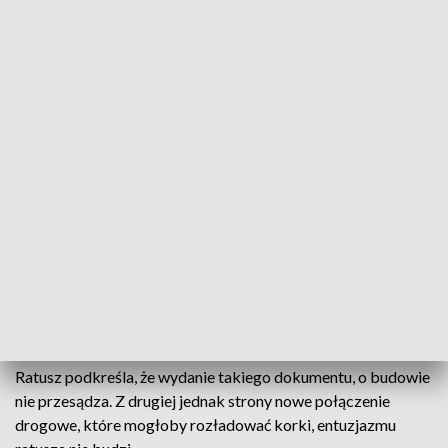
Syberyjskich, czyli w okolicy Dworca Zachodniego. Cały ten
odcinek, to jest odcinek, gdzie nie ma żadnego połączenia
dwóch dzielnic które, liczą sobie ćwierć miliona
mieszkańców - mówi Piotr Żbikowski, radny Warszawy
(Koalicja Obywatelska).
Ruch miała usprawnić nowa trasa, która według planów miała
połączyć ulicę Spiską z Kolejową. Inwestycja od lat figuruje w
najważniejszych dokumentach planistycznych miasta.
Tymczasem ratusz wydał zgodę na budowę w tym miejscu
nowego bloku.
- To, że tutaj zostały wydane decyzje o warunkach zabudowy,
to może budzić, zdziwienie - przyznaje Żbikowski.
Ratusz podkreśla, że wydanie takiego dokumentu, o budowie
nie przesądza. Z drugiej jednak strony nowe połączenie
drogowe, które mogłoby rozładować korki, entuzjazmu