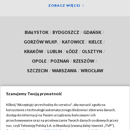
ZOBACZ WIĘCEJ
BIAŁYSTOK
/
BYDGOSZCZ
/
GDAŃSK
/
GORZÓW WLKP.
/
KATOWICE
/
KIELCE
/
KRAKÓW
/
LUBLIN
/
ŁÓDŹ
/
OLSZTYN
/
OPOLE
/
POZNAŃ
/
RZESZÓW
/
SZCZECIN
/
WARSZAWA
/
WROCŁAW
Szanujemy Twoją prywatność
Dołącz do nas:
Kliknij "Akceptuję i przechodzę do serwisu", aby wyrazić zgody na
korzystanie z technologii automatycznego śledzenia i zbierania danych,
TVP
dostęp do informacji na Twoim urządzeniu końcowym i ich
Abonament TVP
przechowywanie oraz na przetwarzanie Twoich danych osobowych przez
Regulamin TVP
nas, czyli Telewizję Polską S.A. w likwidacji (zwaną dalej również „TVP”),
Emisja w TVP