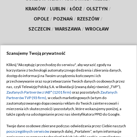
KRAKÓW
/
LUBLIN
/
ŁÓDŹ
/
OLSZTYN
/
OPOLE
/
POZNAŃ
/
RZESZÓW
/
SZCZECIN
/
WARSZAWA
/
WROCŁAW
Szanujemy Twoją prywatność
Dołącz do nas:
Kliknij "Akceptuję i przechodzę do serwisu", aby wyrazić zgody na
korzystanie z technologii automatycznego śledzenia i zbierania danych,
TVP
dostęp do informacji na Twoim urządzeniu końcowym i ich
Abonament TVP
przechowywanie oraz na przetwarzanie Twoich danych osobowych przez
Regulamin TVP
nas, czyli Telewizję Polską S.A. w likwidacji (zwaną dalej również „TVP”),
Emisja w TVP
Zaufanych Partnerów z IAB* (1201 firm)
oraz pozostałych
Zaufanych
Polityka prywatności
Partnerów TVP (93 firm)
, w celach marketingowych (w tym do
Centrum informacji TVP
Moje zgody
zautomatyzowanego dopasowania reklam do Twoich zainteresowań i
mierzenia ich skuteczności) i pozostałych, które wskazujemy poniżej, a
Naziemna Telewizja Cyfrowa
Pomoc
także zgody na udostępnianie przez nas identyfikatora PPID do Google.
Sklep TVP
Biuro reklamy
Twoje dane osobowe zbierane podczas odwiedzania przez Ciebie naszych
Rada Programowa
poszczególnych serwisów
zwanych dalej „Portalem”, w tym informacje
Kontakt
zapisywane za pomocą technologii takich jak: pliki cookie, sygnalizatory