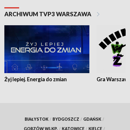
ARCHIWUM TVP3 WARSZAWA
Żyj lepiej. Energia do zmian
Gra Warszaw
BIAŁYSTOK
/
BYDGOSZCZ
/
GDAŃSK
/
GORZÓW WLKP.
/
KATOWICE
/
KIELCE
/