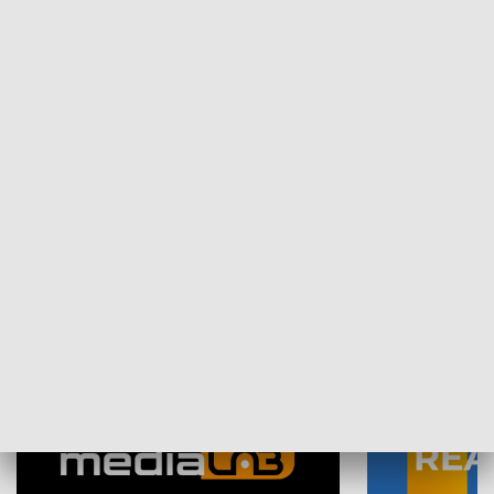
Plebiscyt Najlepsi Sportowcy
Wiadomości 
Warszawy 2025
SPOŁECZEŃSTWO