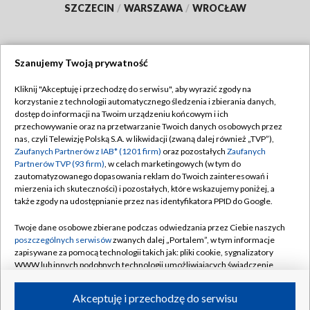
SZCZECIN
/
WARSZAWA
/
WROCŁAW
Szanujemy Twoją prywatność
Dołącz do nas:
Kliknij "Akceptuję i przechodzę do serwisu", aby wyrazić zgody na
korzystanie z technologii automatycznego śledzenia i zbierania danych,
TVP
dostęp do informacji na Twoim urządzeniu końcowym i ich
Abonament TVP
przechowywanie oraz na przetwarzanie Twoich danych osobowych przez
Regulamin TVP
nas, czyli Telewizję Polską S.A. w likwidacji (zwaną dalej również „TVP”),
Emisja w TVP
Zaufanych Partnerów z IAB* (1201 firm)
oraz pozostałych
Zaufanych
Polityka prywatności
Partnerów TVP (93 firm)
, w celach marketingowych (w tym do
Centrum informacji TVP
Moje zgody
zautomatyzowanego dopasowania reklam do Twoich zainteresowań i
mierzenia ich skuteczności) i pozostałych, które wskazujemy poniżej, a
Naziemna Telewizja Cyfrowa
Pomoc
także zgody na udostępnianie przez nas identyfikatora PPID do Google.
Sklep TVP
Biuro reklamy
Twoje dane osobowe zbierane podczas odwiedzania przez Ciebie naszych
Rada Programowa
poszczególnych serwisów
zwanych dalej „Portalem”, w tym informacje
Kontakt
zapisywane za pomocą technologii takich jak: pliki cookie, sygnalizatory
System NOS
WWW lub innych podobnych technologii umożliwiających świadczenie
dopasowanych i bezpiecznych usług, personalizację treści oraz reklam,
Informacje o nadawcy
Kanały
udostępnianie funkcji mediów społecznościowych oraz analizowanie
Akceptuję i przechodzę do serwisu
ruchu w Internecie.
Program dla prasy