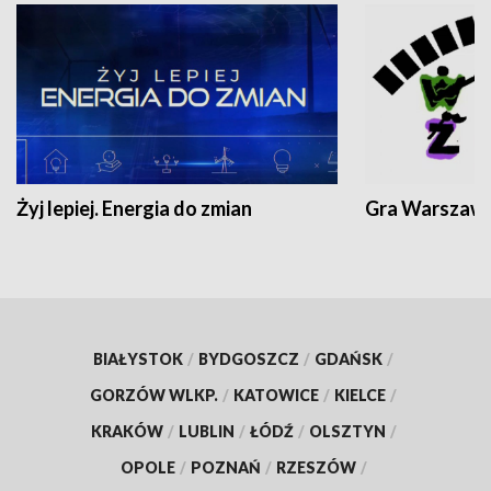
Żyj lepiej. Energia do zmian
Gra Warszaw
BIAŁYSTOK
/
BYDGOSZCZ
/
GDAŃSK
/
GORZÓW WLKP.
/
KATOWICE
/
KIELCE
/
KRAKÓW
/
LUBLIN
/
ŁÓDŹ
/
OLSZTYN
/
OPOLE
/
POZNAŃ
/
RZESZÓW
/