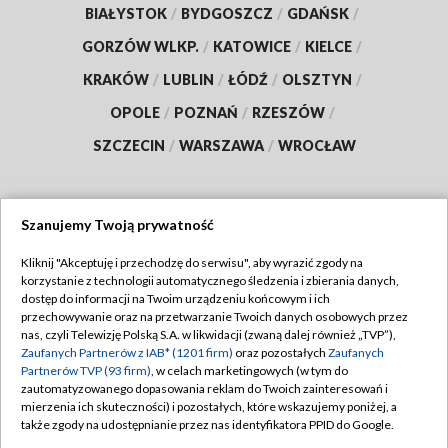
BIAŁYSTOK
/
BYDGOSZCZ
/
GDAŃSK
/
GORZÓW WLKP.
/
KATOWICE
/
KIELCE
/
KRAKÓW
/
LUBLIN
/
ŁÓDŹ
/
OLSZTYN
/
OPOLE
/
POZNAŃ
/
RZESZÓW
/
SZCZECIN
/
WARSZAWA
/
WROCŁAW
Szanujemy Twoją prywatność
Dołącz do nas:
Kliknij "Akceptuję i przechodzę do serwisu", aby wyrazić zgody na
korzystanie z technologii automatycznego śledzenia i zbierania danych,
TVP
dostęp do informacji na Twoim urządzeniu końcowym i ich
Abonament TVP
przechowywanie oraz na przetwarzanie Twoich danych osobowych przez
Regulamin TVP
nas, czyli Telewizję Polską S.A. w likwidacji (zwaną dalej również „TVP”),
Emisja w TVP
Polityka prywatności
Zaufanych Partnerów z IAB* (1201 firm)
oraz pozostałych
Zaufanych
Partnerów TVP (93 firm)
, w celach marketingowych (w tym do
Centrum informacji TVP
Moje zgody
zautomatyzowanego dopasowania reklam do Twoich zainteresowań i
mierzenia ich skuteczności) i pozostałych, które wskazujemy poniżej, a
Naziemna Telewizja Cyfrowa
Pomoc
także zgody na udostępnianie przez nas identyfikatora PPID do Google.
Sklep TVP