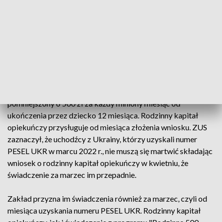
może być złożony wyłącznie elektronicznie przez Platformę
Usług Elektronicznych (PUE) ZUS. O rodzinny kapitał
opiekuńczy można ubiegać się od pierwszego dnia miesiąca,
w którym dziecko kończy 9 miesiąc, do końca miesiąca, w
którym dziecko kończy 12 miesiąc.
Jeśli wniosek zostanie złożony po miesiącu, w którym
dziecko ukończy 12. miesiąc życia, kapitał zostanie
pomniejszony o 500 zł za każdy miniony miesiąc od
ukończenia przez dziecko 12 miesiąca. Rodzinny kapitał
opiekuńczy przysługuje od miesiąca złożenia wniosku. ZUS
zaznaczył, że uchodźcy z Ukrainy, którzy uzyskali numer
PESEL UKR w marcu 2022 r., nie muszą się martwić składając
wniosek o rodzinny kapitał opiekuńczy w kwietniu, że
świadczenie za marzec im przepadnie.
Zakład przyzna im świadczenia również za marzec, czyli od
miesiąca uzyskania numeru PESEL UKR. Rodzinny kapitał