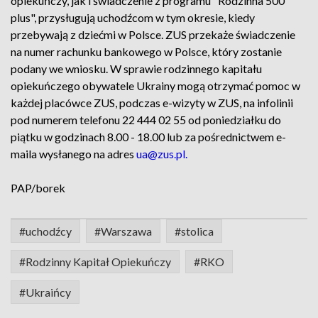
opiekuńczy, jak i świadczenie z programu "Rodzinna 500
plus", przysługują uchodźcom w tym okresie, kiedy
przebywają z dziećmi w Polsce. ZUS przekaże świadczenie
na numer rachunku bankowego w Polsce, który zostanie
podany we wniosku. W sprawie rodzinnego kapitału
opiekuńczego obywatele Ukrainy mogą otrzymać pomoc w
każdej placówce ZUS, podczas e-wizyty w ZUS, na infolinii
pod numerem telefonu 22 444 02 55 od poniedziałku do
piątku w godzinach 8.00 - 18.00 lub za pośrednictwem e-
maila wysłanego na adres
ua@zus.pl.
PAP/borek
#uchodźcy
#Warszawa
#stolica
#Rodzinny Kapitał Opiekuńczy
#RKO
#Ukraińcy