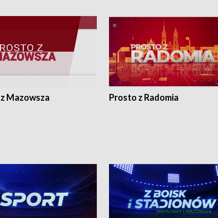
 z Mazowsza
Prosto z Radomia