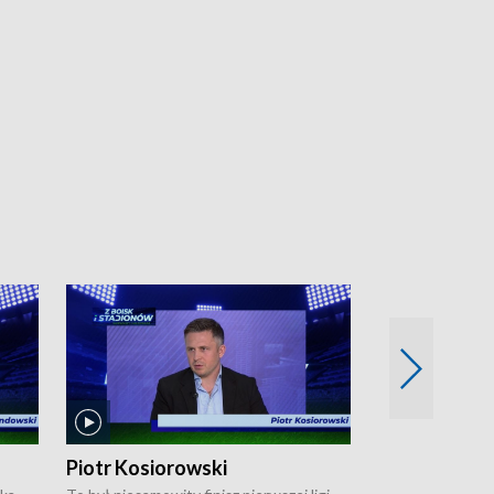
Piotr Kosiorowski
Tomasz Mat