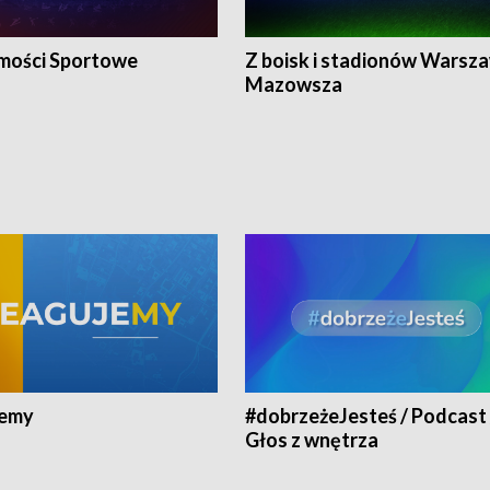
ości Sportowe
Z boisk i stadionów Warsza
Mazowsza
jemy
#dobrzeżeJesteś / Podcast 
Głos z wnętrza