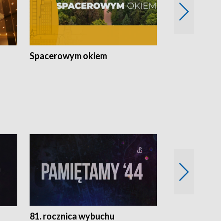
Spacerowym okiem
Filmowe spo
81. rocznica wybuchu
Retro Wawa