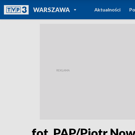
POWRÓT DO
WARSZAWA
Aktualności
Po
TVP REGIONY
fot. PAP/Piotr No