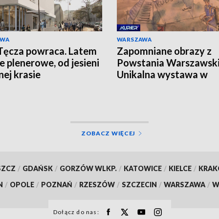
AWA
WARSZAWA
Tęcza powraca. Latem
Zapomniane obrazy z
e plenerowe, od jesieni
Powstania Warszawski
nej krasie
Unikalna wystawa w
Instytucie Pileckiego
ZOBACZ WIĘCEJ
SZCZ
/
GDAŃSK
/
GORZÓW WLKP.
/
KATOWICE
/
KIELCE
/
KRA
N
/
OPOLE
/
POZNAŃ
/
RZESZÓW
/
SZCZECIN
/
WARSZAWA
/
W
Dołącz do nas: