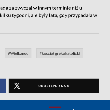
da za zwyczaj w innym terminie niż u
ilku tygodni, ale były lata, gdy przypadała w
#Wielkanoc
#kościół grekokatolicki
UDOSTĘPNIJ NA X