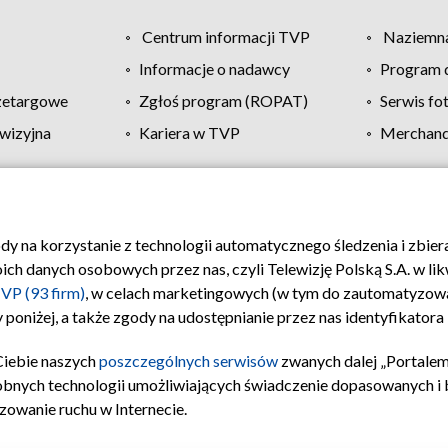
Centrum informacji TVP
Naziemna
Informacje o nadawcy
Program d
zetargowe
Zgłoś program (ROPAT)
Serwis fo
wizyjna
Kariera w TVP
Merchandi
Polityka prywatności
Moje zgody
Pomoc
Biuro re
ody na korzystanie z technologii automatycznego śledzenia i zbie
 danych osobowych przez nas, czyli Telewizję Polską S.A. w likw
VP (93 firm)
, w celach marketingowych (w tym do zautomatyzow
 poniżej, a także zgody na udostępnianie przez nas identyfikator
Ciebie naszych
poszczególnych serwisów
zwanych dalej „Portalem
obnych technologii umożliwiających świadczenie dopasowanych i be
zowanie ruchu w Internecie.