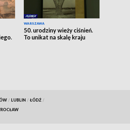
WARSZAWA
50. urodziny wieży ciśnień.
ego.
To unikat na skalę kraju
KÓW
/
LUBLIN
/
ŁÓDŹ
/
ROCŁAW