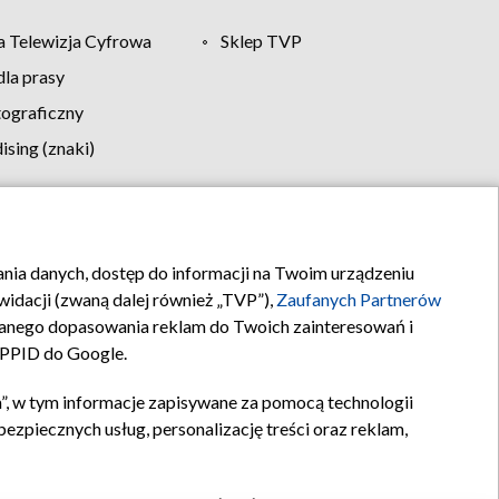
 Telewizja Cyfrowa
Sklep TVP
la prasy
tograficzny
sing (znaki)
klamy
Kontakt
rania danych, dostęp do informacji na Twoim urządzeniu
idacji (zwaną dalej również „TVP”),
Zaufanych Partnerów
anego dopasowania reklam do Twoich zainteresowań i
a PPID do Google.
”, w tym informacje zapisywane za pomocą technologii
zpiecznych usług, personalizację treści oraz reklam,