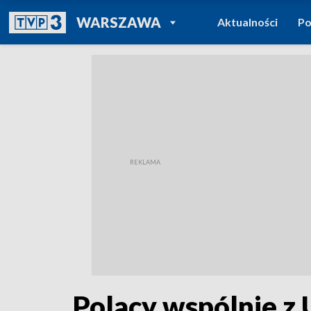
POWRÓT DO
WARSZAWA
Aktualności
Po
TVP REGIONY
Polacy wspólnie z