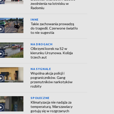
zwolnienia na lotnisku w
Radomiu
INNE
Takie zachowania prowadzą
do tragedii. Czerwone światło
to nie sugestia
NA DROGACH
Olbrzymi korek na S2 w
kierunku Ursynowa. Kolizja
trzech aut
NA SYGNALE
Wspólna akcja policji i
pograniczników. Gang
przemytników narkotyków
rozbity
SPOŁECZNE
Klimatyzacja nie nadąża za
temperaturą. Warszawiacy
gotują się w rozgrzanych