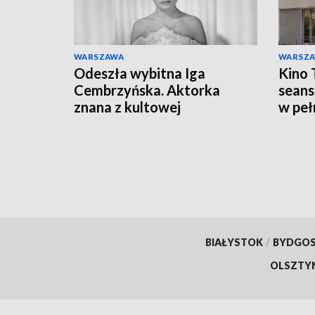
WARSZAWA
WARSZ
Odeszła wybitna Iga
Kino 
Cembrzyńska. Aktorka
seans
znana z kultowej
w peł
Hydrozagadki miała 87 lat
BIAŁYSTOK
/
BYDGO
OLSZTY