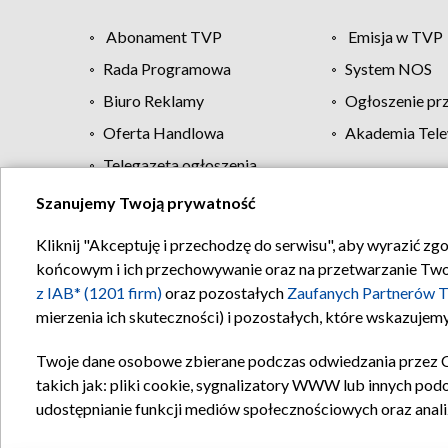
Abonament TVP
Emisja w TVP
Rada Programowa
System NOS
Biuro Reklamy
Ogłoszenie pr
Oferta Handlowa
Akademia Tele
Telegazeta ogłoszenia
Szanujemy Twoją prywatność
Regulamin TVP
Kliknij "Akceptuję i przechodzę do serwisu", aby wyrazić zg
końcowym i ich przechowywanie oraz na przetwarzanie Twoich
z IAB* (1201 firm)
oraz pozostałych
Zaufanych Partnerów T
mierzenia ich skuteczności) i pozostałych, które wskazujemy
Twoje dane osobowe zbierane podczas odwiedzania przez 
takich jak: pliki cookie, sygnalizatory WWW lub innych pod
udostępnianie funkcji mediów społecznościowych oraz anali