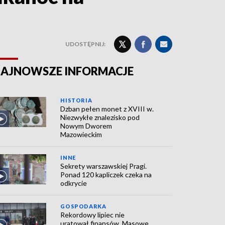
UDOSTĘPNIJ:
AJNOWSZE INFORMACJE
HISTORIA
Dzban pełen monet z XVIII w.
Niezwykłe znalezisko pod
Nowym Dworem
Mazowieckim
INNE
Sekrety warszawskiej Pragi.
Ponad 120 kapliczek czeka na
odkrycie
GOSPODARKA
Rekordowy lipiec nie
uratował finansów. Masowe