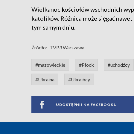
Wielkanoc kościołów wschodnich wypa
katolików. Różnica może sięgać nawet k
tym samym dniu.
Źródło:
TVP3 Warszawa
#mazowieckie
#Płock
#uchodźcy
#Ukraina
#Ukraińcy
UDOSTĘPNIJ NA FACEBOOKU