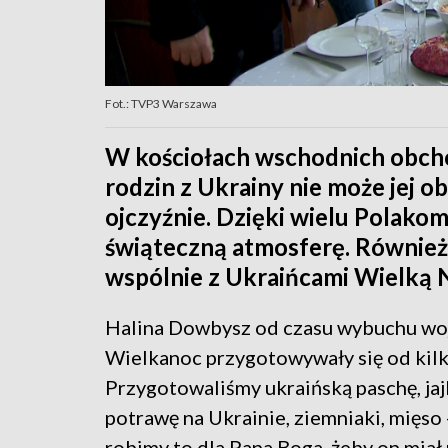
Fot.: TVP3 Warszawa
W kościołach wschodnich obcho
rodzin z Ukrainy nie może jej 
ojczyźnie. Dzięki wielu Polako
świąteczną atmosferę. Również
wspólnie z Ukraińcami Wielką N
Halina Dowbysz od czasu wybuchu wojn
Wielkanoc przygotowywały się od kilku 
Przygotowaliśmy ukraińską paschę, jajk
potrawę na Ukrainie, ziemniaki, mięso 
robimy to dla Pana Boga, żeby on miał 