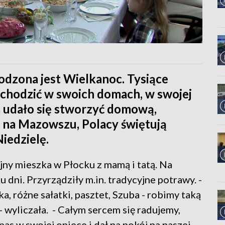
dzona jest Wielkanoc. Tysiące
obchodzić w swoich domach, w swojej
m udało się stworzyć domową,
 na Mazowszu, Polacy świętują
iedzielę.
y mieszka w Płocku z mamą i tatą. Na
dni. Przyrządziły m.in. tradycyjne potrawy. -
a, różne sałatki, pasztet, Szuba - robimy taką
- wyliczała. - Całym sercem się radujemy,
nas w swojej opiece i dał na pokój na naszej