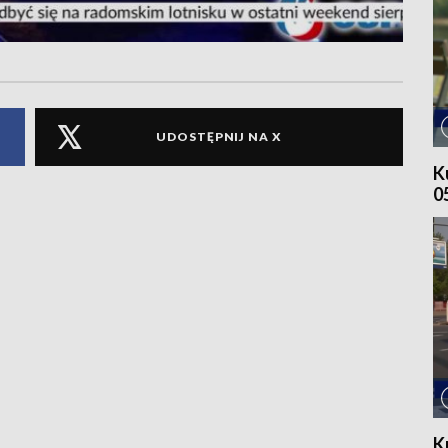
UDOSTĘPNIJ NA X
K
0
K