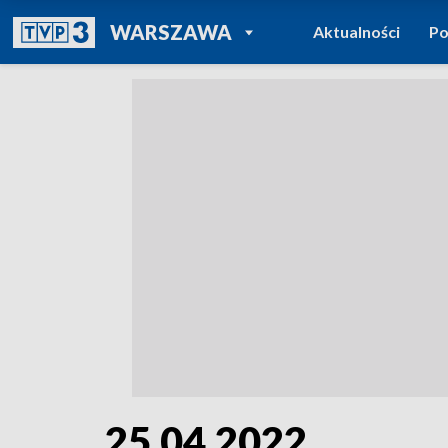
POWRÓT DO
WARSZAWA
Aktualności
Po
TVP REGIONY
25.04.2022