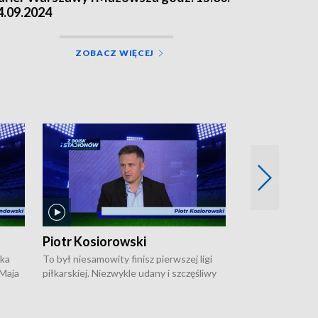
4.09.2024
ZOBACZ WIĘCEJ
Piotr Kosiorowski
Tomasz Mat
ska
To był niesamowity finisz pierwszej ligi
Robert Lewandow
 Maja
piłkarskiej. Niezwykle udany i szczęśliwy
przygodę z Barc
ki na
dla Polonii Warszawa, która w ostatnich
Saternusa jest p
sekundach wywalczyła prawo gry w
Tomasz Matuszews
Open
barażach o ekstraklasę. W Magazynie
opowiada o począ