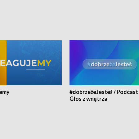
jemy
#dobrzeżeJesteś / Podcast 
Głos z wnętrza