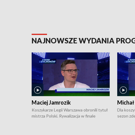
NAJNOWSZE WYDANIA PR
Maciej Jamrozik
Michał
Koszykarze Legii Warszawa obronili tytuł
Dla koszy
mistrza Polski. Rywalizacja w finale
sezon zde
ekstraklasy toczyła się do czterech
Najpierw 
zwycięstw i dopiero ostatni, siódmy mecz
międzyna
okazał się decydujący. W hali przy
Ligę Półn