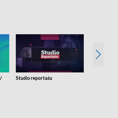
/
Studio reportażu
Eksperyment