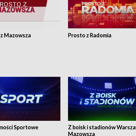
 z Mazowsza
Prosto z Radomia
ości Sportowe
Z boisk i stadionów Warsza
Mazowsza