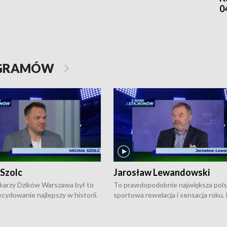
0
OGRAMÓW
 Szolc
Jarosław Lewandowski
karzy Dzików Warszawa był to
To prawdopodobnie największa pol
cydowanie najlepszy w historii.
sportowa rewelacja i sensacja roku.
pierwszy raz sięgnęli po
Chwalińska podbiła serca całej Pols
rodowe trofeum, wygrywając
kortach imienia Rolanda Garrosa w
ocno Europejską. Potem zaczęli
wielkoszlemowym turnieju French 