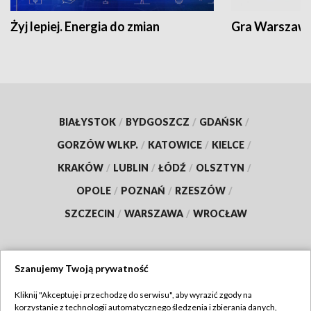
Żyj lepiej. Energia do zmian
Gra Warszaw
BIAŁYSTOK
/
BYDGOSZCZ
/
GDAŃSK
/
GORZÓW WLKP.
/
KATOWICE
/
KIELCE
/
KRAKÓW
/
LUBLIN
/
ŁÓDŹ
/
OLSZTYN
/
OPOLE
/
POZNAŃ
/
RZESZÓW
/
SZCZECIN
/
WARSZAWA
/
WROCŁAW
Szanujemy Twoją prywatność
Dołącz do nas:
Kliknij "Akceptuję i przechodzę do serwisu", aby wyrazić zgody na
korzystanie z technologii automatycznego śledzenia i zbierania danych,
TVP