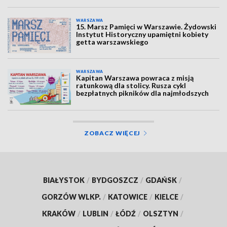
WARSZAWA
15. Marsz Pamięci w Warszawie. Żydowski
Instytut Historyczny upamiętni kobiety
getta warszawskiego
WARSZAWA
Kapitan Warszawa powraca z misją
ratunkową dla stolicy. Rusza cykl
bezpłatnych pikników dla najmłodszych
ZOBACZ WIĘCEJ
BIAŁYSTOK
/
BYDGOSZCZ
/
GDAŃSK
/
GORZÓW WLKP.
/
KATOWICE
/
KIELCE
/
KRAKÓW
/
LUBLIN
/
ŁÓDŹ
/
OLSZTYN
/