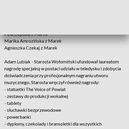
Julia Mróz z Chrzęsnego
Natalia Kaczmarek z Kobyłki
w trzeciej kategorii wiekowej 15-18 lat:
Pola Deptuła z Marek
Marika Amrozińska z Marek
Agnieszka Czekaj z Marek
Adam Lubiak - Starosta Wołomiński ufundował laureatom
nagrodę specjalną w postaci udziału w teledysku i zdobycia
doświadczenia przy profesjonalnym nagraniu utworu
muzycznego. Starosta wręczył również nagrody:
- statuetki The Voice of Powiat
- zestawy do produkcji wokalnej
- tablety
- słuchawki bezprzewodowe
- powerbanki
- dyplomy, czekolady i bransoletki dla wszystkich