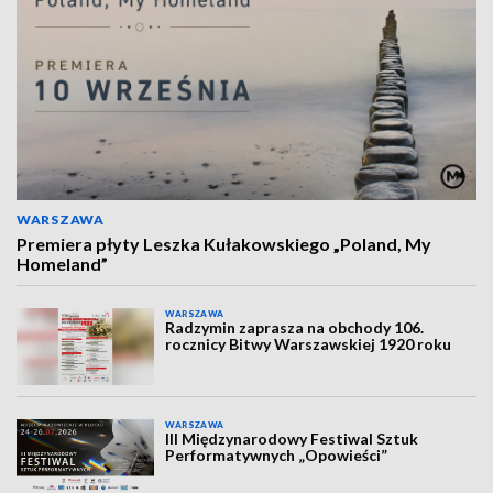
WARSZAWA
Premiera płyty Leszka Kułakowskiego „Poland, My
Homeland”
WARSZAWA
Radzymin zaprasza na obchody 106.
rocznicy Bitwy Warszawskiej 1920 roku
WARSZAWA
III Międzynarodowy Festiwal Sztuk
Performatywnych „Opowieści”