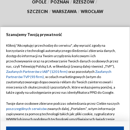
OPOLE
/
POZNAŃ
/
RZESZÓW
/
SZCZECIN
/
WARSZAWA
/
WROCŁAW
Szanujemy Twoją prywatność
Dołącz do nas:
Kliknij "Akceptuję i przechodzę do serwisu", aby wyrazić zgody na
korzystanie z technologii automatycznego śledzenia i zbierania danych,
TVP
dostęp do informacji na Twoim urządzeniu końcowym i ich
Abonament TVP
przechowywanie oraz na przetwarzanie Twoich danych osobowych przez
Regulamin TVP
nas, czyli Telewizję Polską S.A. w likwidacji (zwaną dalej również „TVP”),
Emisja w TVP
Polityka prywatności
Zaufanych Partnerów z IAB* (1201 firm)
oraz pozostałych
Zaufanych
Partnerów TVP (93 firm)
, w celach marketingowych (w tym do
Centrum informacji TVP
Moje zgody
zautomatyzowanego dopasowania reklam do Twoich zainteresowań i
mierzenia ich skuteczności) i pozostałych, które wskazujemy poniżej, a
Naziemna Telewizja Cyfrowa
Pomoc
także zgody na udostępnianie przez nas identyfikatora PPID do Google.
Sklep TVP
Biuro reklamy
Twoje dane osobowe zbierane podczas odwiedzania przez Ciebie naszych
Rada Programowa
Kontakt
poszczególnych serwisów
zwanych dalej „Portalem”, w tym informacje
zapisywane za pomocą technologii takich jak: pliki cookie, sygnalizatory
System NOS
WWW lub innych podobnych technologii umożliwiających świadczenie
dopasowanych i bezpiecznych usług, personalizację treści oraz reklam,
Informacje o nadawcy
Kanały
udostępnianie funkcji mediów społecznościowych oraz analizowanie