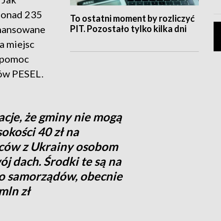
ponad 235
To ostatni moment by rozliczyć
PIT. Pozostało tylko kilka dni
inansowane
ja miejsc
a pomoc
ów PESEL.
cje, że gminy nie mogą
kości 40 zł na
ców z Ukrainy osobom
j dach. Środki te są na
o samorządów, obecnie
mln zł