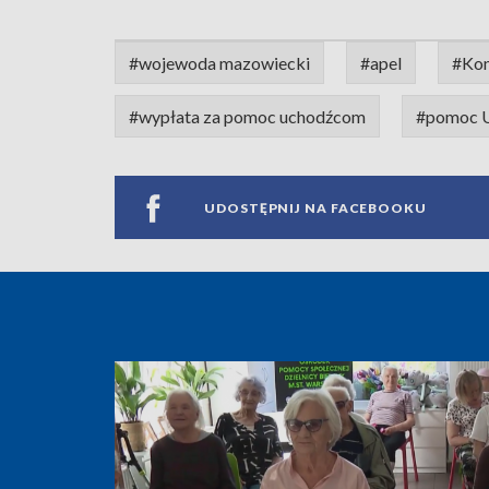
#wojewoda mazowiecki
#apel
#Kon
#wypłata za pomoc uchodźcom
#pomoc 
UDOSTĘPNIJ NA FACEBOOKU