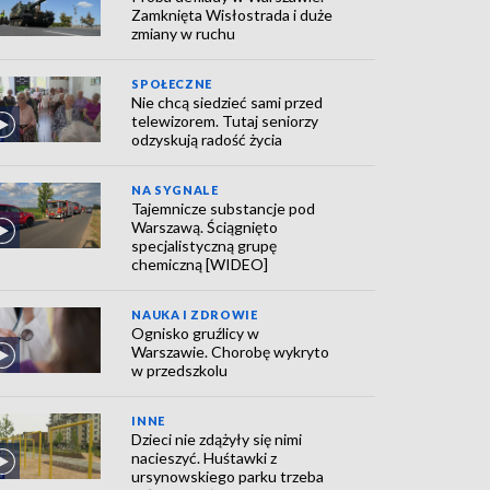
Zamknięta Wisłostrada i duże
zmiany w ruchu
SPOŁECZNE
Nie chcą siedzieć sami przed
telewizorem. Tutaj seniorzy
odzyskują radość życia
NA SYGNALE
Tajemnicze substancje pod
Warszawą. Ściągnięto
specjalistyczną grupę
chemiczną [WIDEO]
NAUKA I ZDROWIE
Ognisko gruźlicy w
Warszawie. Chorobę wykryto
w przedszkolu
INNE
Dzieci nie zdążyły się nimi
nacieszyć. Huśtawki z
ursynowskiego parku trzeba