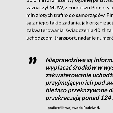
zaznaczył MUW, z Funduszu Pomocy 
mln złotych trafiło do samorządów. F
są z niego takie zadania, jak organizac
zakwaterowania, świadczenia 40 zł z
uchodźcom, transport, nadanie numer
Nieprawdziwe są informa
wypłacać środków w wyso
zakwaterowanie uchodź
przyjmującym ich pod swó
bieżąco przekazywane d
przekraczają ponad 124 
- podkreślił wojewoda Radziwiłł.