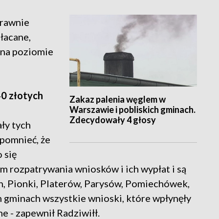
prawnie
łacane,
 na poziomie
0 złotych
Zakaz palenia węglem w
Warszawie i pobliskich gminach.
Zdecydowały 4 głosy
ały tych
pomnieć, że
 się
m rozpatrywania wniosków i ich wypłat i są
n, Pionki, Platerów, Parysów, Pomiechówek,
 gminach wszystkie wnioski, które wpłynęły
ne - zapewnił Radziwiłł.