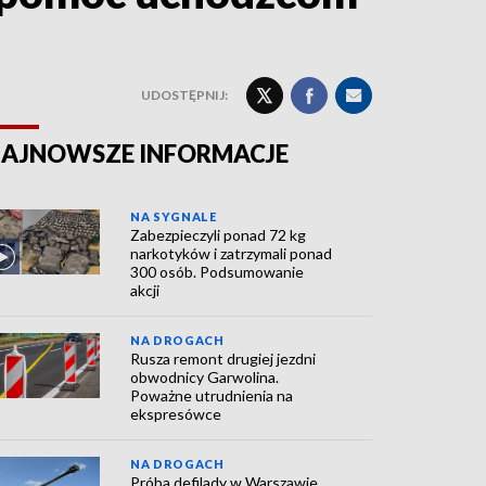
UDOSTĘPNIJ:
AJNOWSZE INFORMACJE
NA SYGNALE
Zabezpieczyli ponad 72 kg
narkotyków i zatrzymali ponad
300 osób. Podsumowanie
akcji
NA DROGACH
Rusza remont drugiej jezdni
obwodnicy Garwolina.
Poważne utrudnienia na
ekspresówce
NA DROGACH
Próba defilady w Warszawie.