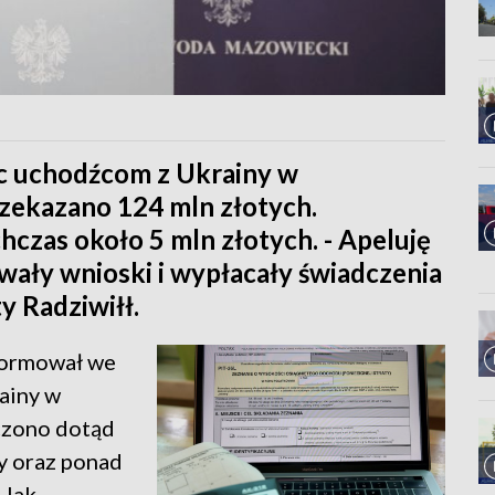
c uchodźcom z Ukrainy w
ekazano 124 mln złotych.
zas około 5 mln złotych. - Apeluję
wały wnioski i wypłacały świadczenia
y Radziwiłł.
formował we
ainy w
czono dotąd
y oraz ponad
 Jak