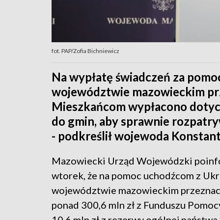
fot. PAP/Zofia Bichniewicz
Na wypłatę świadczeń za pomo
województwie mazowieckim prz
Mieszkańcom wypłacono dotychc
do gmin, aby sprawnie rozpatry
- podkreślił wojewoda Konstant
Mazowiecki Urząd Wojewódzki poin
wtorek, że na pomoc uchodźcom z Ukr
województwie mazowieckim przezna
ponad 300,6 mln zł z Funduszu Pomoc
10,6 mln zł z rezerwy ogólnej państwa.