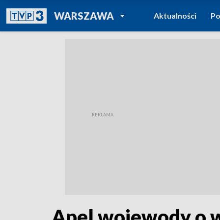
POWRÓT DO
WARSZAWA
Aktualności
Po
TVP REGIONY
Apel wojewody o 