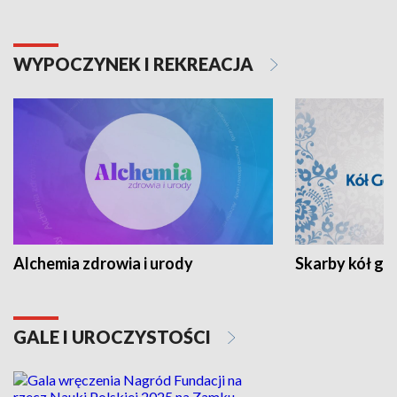
WYPOCZYNEK I REKREACJA
Alchemia zdrowia i urody
Skarby kół go
GALE I UROCZYSTOŚCI