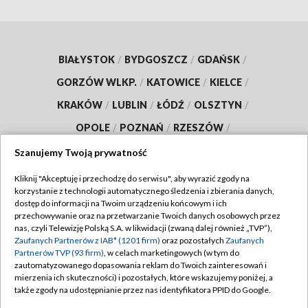
BIAŁYSTOK
/
BYDGOSZCZ
/
GDAŃSK
/
GORZÓW WLKP.
/
KATOWICE
/
KIELCE
/
KRAKÓW
/
LUBLIN
/
ŁÓDŹ
/
OLSZTYN
/
OPOLE
/
POZNAŃ
/
RZESZÓW
/
SZCZECIN
/
WARSZAWA
/
WROCŁAW
Szanujemy Twoją prywatność
Kliknij "Akceptuję i przechodzę do serwisu", aby wyrazić zgody na
korzystanie z technologii automatycznego śledzenia i zbierania danych,
dostęp do informacji na Twoim urządzeniu końcowym i ich
przechowywanie oraz na przetwarzanie Twoich danych osobowych przez
Dołącz do nas:
nas, czyli Telewizję Polską S.A. w likwidacji (zwaną dalej również „TVP”),
Zaufanych Partnerów z IAB* (1201 firm)
oraz pozostałych
Zaufanych
TVP
Partnerów TVP (93 firm)
, w celach marketingowych (w tym do
zautomatyzowanego dopasowania reklam do Twoich zainteresowań i
Abonament TVP
Regulamin TVP
mierzenia ich skuteczności) i pozostałych, które wskazujemy poniżej, a
Emisja w TVP
także zgody na udostępnianie przez nas identyfikatora PPID do Google.
Polityka prywatności