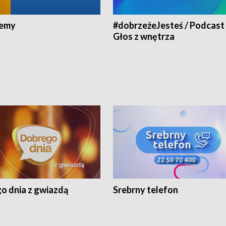
jemy
#dobrzeżeJesteś / Podcast 
Głos z wnętrza
o dnia z gwiazdą
Srebrny telefon