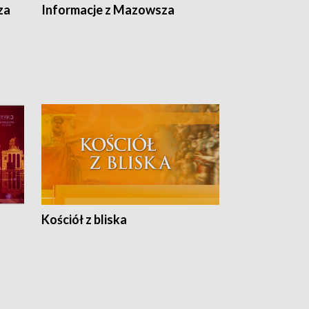
ska
za
Informacje z Mazowsza
Kościół z bliska