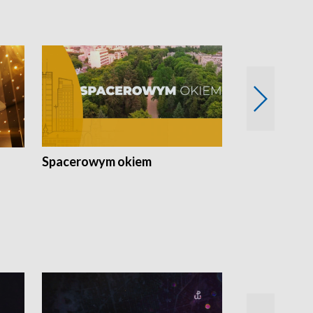
Spacerowym okiem
Filmowe spo