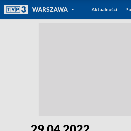
POWRÓT DO
WARSZAWA
Aktualności
Po
TVP REGIONY
29.04.2022