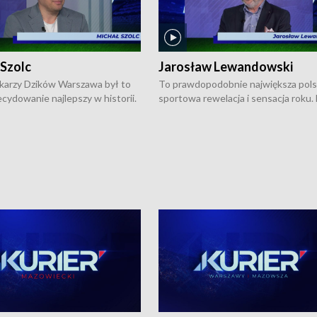
 Szolc
Jarosław Lewandowski
karzy Dzików Warszawa był to
To prawdopodobnie największa pol
cydowanie najlepszy w historii.
sportowa rewelacja i sensacja roku.
pierwszy raz sięgnęli po
Chwalińska podbiła serca całej Pols
rodowe trofeum, wygrywając
kortach imienia Rolanda Garrosa w
ocno Europejską. Potem zaczęli
wielkoszlemowym turnieju French 
ekstraklasę. Po sezonie
przebijała się przez kwalifikacje, wyg
ym zadebiutowali w fazie play-
aż dziewięć pojedynków i dopiero w 
ą zwieńczyli zdobyciem
została zatrzymana przez Rosjankę M
o w historii klubu medalu w
Andriejewą. Dziś nasza tenisistka wr
ch o mistrzostwo Polski. A
do Polski i w Warszawie spotkała się
ogdana Saternusa jest dziś
dziennikarzami na konferencji praso
olc, prezes koszykarzy Dzików
W Magazynie Sportowym "Z Boisk i
.
Stadionów Warszawy i Mazowsza"
Bogdan Saternus rozmawiał z Jaros
Lewandowskim, który jest
pomysłodawcą i założycielem
podwarszawskiej Akademii Tenisow