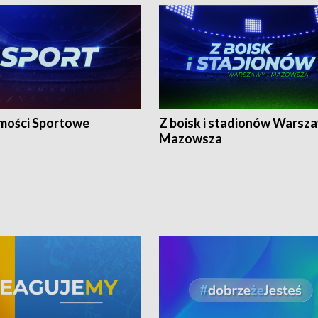
ości Sportowe
Z boisk i stadionów Warsza
Mazowsza