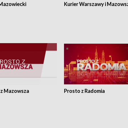
Kozerki, znajdującej się koło Grodzi
 Mazowiecki
Kurier Warszawy i Mazows
Mazowieckiego.
 z Mazowsza
Prosto z Radomia