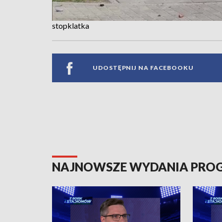
stopklatka
UDOSTĘPNIJ NA FACEBOOKU
NAJNOWSZE WYDANIA PR