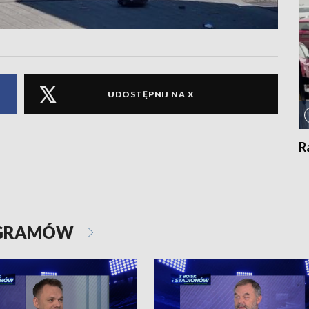
UDOSTĘPNIJ NA X
R
OGRAMÓW