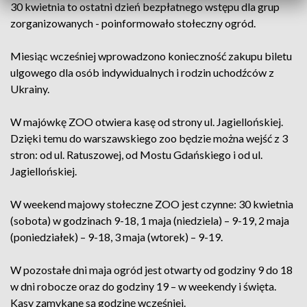
30 kwietnia to ostatni dzień bezpłatnego wstępu dla grup
zorganizowanych - poinformowało stołeczny ogród.
Miesiąc wcześniej wprowadzono konieczność zakupu biletu
ulgowego dla osób indywidualnych i rodzin uchodźców z
Ukrainy.
W majówkę ZOO otwiera kasę od strony ul. Jagiellońskiej.
Dzięki temu do warszawskiego zoo będzie można wejść z 3
stron: od ul. Ratuszowej, od Mostu Gdańskiego i od ul.
Jagiellońskiej.
W weekend majowy stołeczne ZOO jest czynne: 30 kwietnia
(sobota) w godzinach 9-18, 1 maja (niedziela) – 9-19, 2 maja
(poniedziałek) – 9-18, 3 maja (wtorek) – 9-19.
W pozostałe dni maja ogród jest otwarty od godziny 9 do 18
w dni robocze oraz do godziny 19 – w weekendy i święta.
Kasy zamykane są godzinę wcześniej.