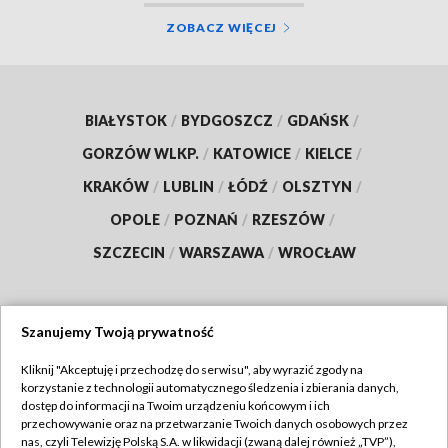
ZOBACZ WIĘCEJ
BIAŁYSTOK
/
BYDGOSZCZ
/
GDAŃSK
/
GORZÓW WLKP.
/
KATOWICE
/
KIELCE
/
KRAKÓW
/
LUBLIN
/
ŁÓDŹ
/
OLSZTYN
/
OPOLE
/
POZNAŃ
/
RZESZÓW
/
SZCZECIN
/
WARSZAWA
/
WROCŁAW
Szanujemy Twoją prywatność
Dołącz do nas:
Kliknij "Akceptuję i przechodzę do serwisu", aby wyrazić zgody na
korzystanie z technologii automatycznego śledzenia i zbierania danych,
TVP
dostęp do informacji na Twoim urządzeniu końcowym i ich
Abonament TVP
przechowywanie oraz na przetwarzanie Twoich danych osobowych przez
Regulamin TVP
nas, czyli Telewizję Polską S.A. w likwidacji (zwaną dalej również „TVP”),