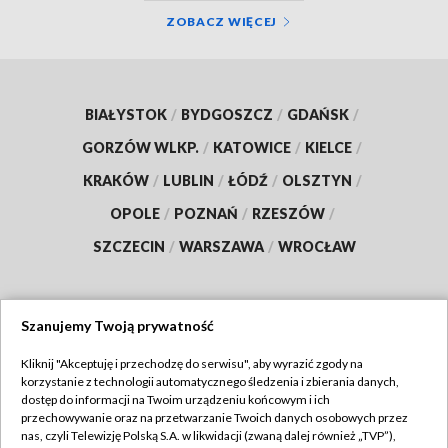
ZOBACZ WIĘCEJ
BIAŁYSTOK
/
BYDGOSZCZ
/
GDAŃSK
/
GORZÓW WLKP.
/
KATOWICE
/
KIELCE
/
KRAKÓW
/
LUBLIN
/
ŁÓDŹ
/
OLSZTYN
/
OPOLE
/
POZNAŃ
/
RZESZÓW
/
SZCZECIN
/
WARSZAWA
/
WROCŁAW
Szanujemy Twoją prywatność
Dołącz do nas:
Kliknij "Akceptuję i przechodzę do serwisu", aby wyrazić zgody na
korzystanie z technologii automatycznego śledzenia i zbierania danych,
TVP
dostęp do informacji na Twoim urządzeniu końcowym i ich
Abonament TVP
przechowywanie oraz na przetwarzanie Twoich danych osobowych przez
Regulamin TVP
nas, czyli Telewizję Polską S.A. w likwidacji (zwaną dalej również „TVP”),