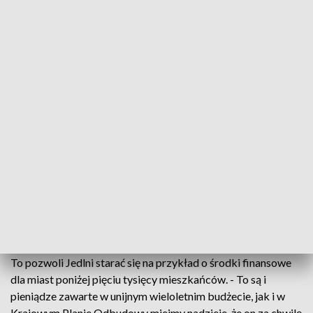
Samorząd liczy, że dzięki temu Jedlnia będzie szybciej się
rozwijać. - Nadanie praw miejskich to jest nowa karta w
historii miejscowości, i teraz nic innego nam nie pozostaje jak
tylko cieszyć się, ale też pamiętać, że w związku z tym
powstają nowe zobowiązania - powiedział Piotr
Leśnowolski, burmistrz Jedlni-Letniska.
Z okazji ceremonii list przesłał premier Mateusz
Morawiecki. To uchwała rządu umożliwiła Jedlni zmianę
administracyjną. Jest to czwarte miasto w powiecie
radomskim. - Zrealizowanie oczekiwań, zrealizowanie
aspiracji mieszkańców zaowocowało tym, że mamy w
naszym regionie kolejną miejscowość o statusie miasta -
powiedział Radosław Fogiel poseł, Prawo i Sprawiedliwość.
To pozwoli Jedlni starać się na przykład o środki finansowe
dla miast poniżej pięciu tysięcy mieszkańców. - To są i
pieniądze zawarte w unijnym wieloletnim budżecie, jak i w
Krajowym Planie Odbudowy miejmy nadzieje, że on za chwilę