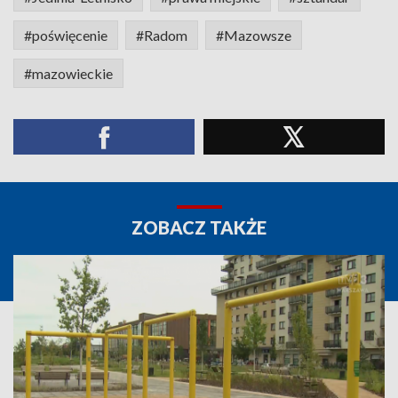
#poświęcenie
#Radom
#Mazowsze
#mazowieckie
ZOBACZ TAKŻE