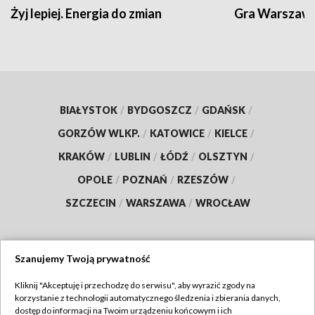
Żyj lepiej. Energia do zmian
Gra Warszaw
BIAŁYSTOK
/
BYDGOSZCZ
/
GDAŃSK
/
GORZÓW WLKP.
/
KATOWICE
/
KIELCE
/
KRAKÓW
/
LUBLIN
/
ŁÓDŹ
/
OLSZTYN
/
OPOLE
/
POZNAŃ
/
RZESZÓW
/
SZCZECIN
/
WARSZAWA
/
WROCŁAW
Szanujemy Twoją prywatność
Dołącz do nas:
Kliknij "Akceptuję i przechodzę do serwisu", aby wyrazić zgody na
korzystanie z technologii automatycznego śledzenia i zbierania danych,
TVP
dostęp do informacji na Twoim urządzeniu końcowym i ich