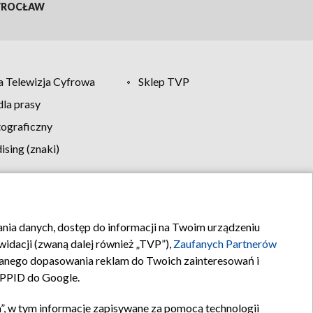
ROCŁAW
 Telewizja Cyfrowa
Sklep TVP
la prasy
tograficzny
sing (znaki)
klamy
Kontakt
rania danych, dostęp do informacji na Twoim urządzeniu
idacji (zwaną dalej również „TVP”),
Zaufanych Partnerów
anego dopasowania reklam do Twoich zainteresowań i
a PPID do Google.
”, w tym informacje zapisywane za pomocą technologii