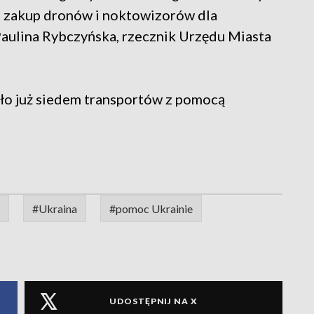
a zakup dronów i noktowizorów dla
aulina Rybczyńska, rzecznik Urzędu Miasta
ło już siedem transportów z pomocą
#Ukraina
#pomoc Ukrainie
UDOSTĘPNIJ NA X