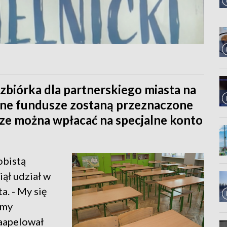
zbiórka dla partnerskiego miasta na
rane fundusze zostaną przeznaczone
dze można wpłacać na specjalne konto
obistą
ął udział w
a. - My się
 my
zaapelował