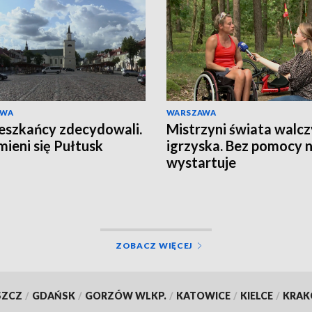
AWA
WARSZAWA
eszkańcy zdecydowali.
Mistrzyni świata walcz
mieni się Pułtusk
igrzyska. Bez pomocy n
wystartuje
ZOBACZ WIĘCEJ
SZCZ
/
GDAŃSK
/
GORZÓW WLKP.
/
KATOWICE
/
KIELCE
/
KRA