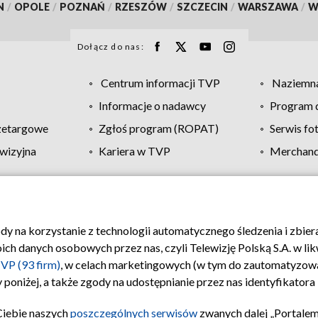
N
/
OPOLE
/
POZNAŃ
/
RZESZÓW
/
SZCZECIN
/
WARSZAWA
/
W
Dołącz do nas:
Centrum informacji TVP
Naziemna
Informacje o nadawcy
Program d
zetargowe
Zgłoś program (ROPAT)
Serwis fo
wizyjna
Kariera w TVP
Merchandi
Polityka prywatności
Moje zgody
Pomoc
Biuro re
ody na korzystanie z technologii automatycznego śledzenia i zbie
 danych osobowych przez nas, czyli Telewizję Polską S.A. w likw
VP (93 firm)
, w celach marketingowych (w tym do zautomatyzow
 poniżej, a także zgody na udostępnianie przez nas identyfikator
Ciebie naszych
poszczególnych serwisów
zwanych dalej „Portalem