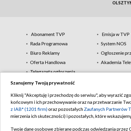
OLSZTY
Abonament TVP
Emisja w TVP
Rada Programowa
System NOS
Biuro Reklamy
Ogłoszenie pr
Oferta Handlowa
Akademia Tele
Telegazeta ogłoszenia
Szanujemy Twoją prywatność
Regulamin TVP
Kliknij "Akceptuję i przechodzę do serwisu", aby wyrazić zg
końcowym i ich przechowywanie oraz na przetwarzanie Twoich
z IAB* (1201 firm)
oraz pozostałych
Zaufanych Partnerów T
mierzenia ich skuteczności) i pozostałych, które wskazujemy
Twoje dane osobowe zbierane podczas odwiedzania przez 