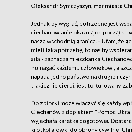
Ołeksandr Symczyszyn, mer miasta Ch
Jednak by wygrać, potrzebne jest wsp
ciechanowianie okazują od początku w
naszą wschodnią granicą. - Ufam, że 
mieli taką potrzebę, to nas by wspier
siłą - zaznacza mieszkanka Ciechanowa
Pomagać każdemu człowiekowi, a szcze
napada jedno państwo na drugie i czyn
tragicznie cierpi, jest torturowany, zab
Do zbiorki może włączyć się każdy wp
Ciechanów z dopiskiem "Pomoc Ukraini
wyjechała karetka pogotowia. Dostarc
krótkofalówki do obrony cywilnej Ch