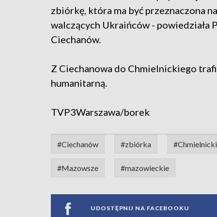
zbiórkę, która ma być przeznaczona n
walczących Ukraińców - powiedziała P
Ciechanów.
Z Ciechanowa do Chmielnickiego trafi
humanitarną.
TVP3Warszawa/borek
#Ciechanów
#zbiórka
#Chmielnicki
#Mazowsze
#mazowieckie
UDOSTĘPNIJ NA FACEBOOKU