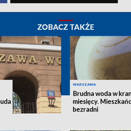
ZOBACZ TAKŻE
WARSZAWA
Brudna woda w kran
 uda
miesięcy. Mieszkańc
bezradni