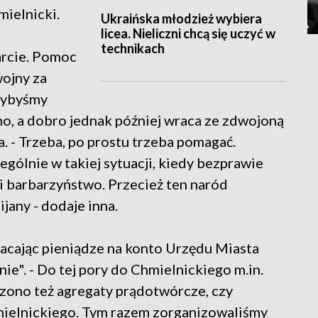
mielnicki.
Ukraińska młodzież wybiera
licea. Nieliczni chcą się uczyć w
technikach
arcie. Pomoc
ojny za
gdybyśmy
ano, a dobro jednak później wraca ze zdwojoną
. - Trzeba, po prostu trzeba pomagać.
gólnie w takiej sytuacji, kiedy bezprawie
i barbarzyństwo. Przecież ten naród
ijany - dodaje inna.
łacając pieniądze na konto Urzędu Miasta
e". - Do tej pory do Chmielnickiego m.in.
zono też agregaty prądotwórcze, czy
mielnickiego. Tym razem zorganizowaliśmy