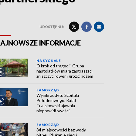
UDOSTĘPNIJ:
AJNOWSZE INFORMACJE
NA SYGNALE
O krok od tragedii. Grupa
nastolatków miała zastraszać,
zniszczyć rower i grozić nożem
SAMORZĄD
Wyniki audytu Szpitala
Południowego. Rafał
Trzaskowski ujawnia
nieprawidłowości
SAMORZĄD
34 miejscowości bez wody
pitnej. Płukanie sieci i