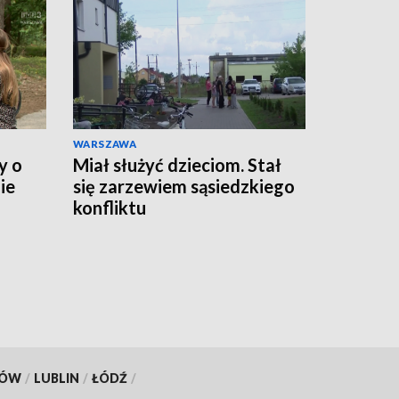
WARSZAWA
y o
Miał służyć dzieciom. Stał
ie
się zarzewiem sąsiedzkiego
konfliktu
KÓW
/
LUBLIN
/
ŁÓDŹ
/