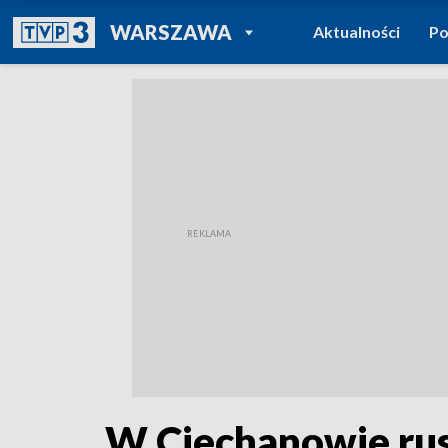
POWRÓT DO
WARSZAWA
Aktualności
Po
TVP REGIONY
W Ciechanowie rusz