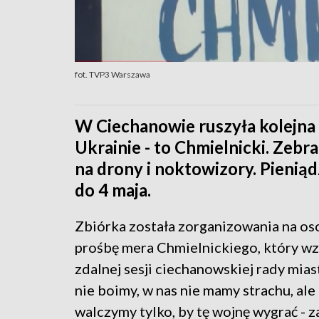
fot. TVP3 Warszawa
W Ciechanowie ruszyła kolejna 
Ukrainie - to Chmielnicki. Zeb
na drony i noktowizory. Pienią
do 4 maja.
Zbiórka została zorganizowania na os
prośbę mera Chmielnickiego, który wzi
zdalnej sesji ciechanowskiej rady miast
nie boimy, w nas nie mamy strachu, ale
walczymy tylko, by tę wojnę wygrać - 