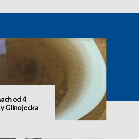
ach od 4
y Glinojecka