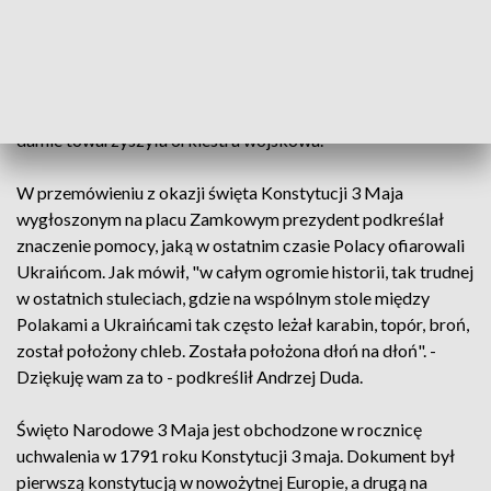
na Placu Zamkowym oraz wzdłuż Krakowskiego
Przedmieścia. Prezydenta i jego małżonkę witali
warszawiacy i turyści. Słychać było także pozdrowienia i
podziękowania ze strony obywateli Ukrainy. Podczas
spaceru do Pałacu Prezydenckiego prezydentowi i pierwszej
damie towarzyszyła orkiestra wojskowa.
W przemówieniu z okazji święta Konstytucji 3 Maja
wygłoszonym na placu Zamkowym prezydent podkreślał
znaczenie pomocy, jaką w ostatnim czasie Polacy ofiarowali
Ukraińcom. Jak mówił, "w całym ogromie historii, tak trudnej
w ostatnich stuleciach, gdzie na wspólnym stole między
Polakami a Ukraińcami tak często leżał karabin, topór, broń,
został położony chleb. Została położona dłoń na dłoń". -
Dziękuję wam za to - podkreślił Andrzej Duda.
Święto Narodowe 3 Maja jest obchodzone w rocznicę
uchwalenia w 1791 roku Konstytucji 3 maja. Dokument był
pierwszą konstytucją w nowożytnej Europie, a drugą na