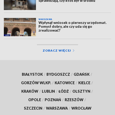
sprawdzają, czy ktoś był w środku
WARSZAWA
Wpłynął wniosek o pierwszy urzędomat.
Pomysł dobry, ale czy uda się go
zrealizować?
ZOBACZ WIĘCEJ
BIAŁYSTOK
/
BYDGOSZCZ
/
GDAŃSK
/
GORZÓW WLKP.
/
KATOWICE
/
KIELCE
/
KRAKÓW
/
LUBLIN
/
ŁÓDŹ
/
OLSZTYN
/
OPOLE
/
POZNAŃ
/
RZESZÓW
/
SZCZECIN
/
WARSZAWA
/
WROCŁAW