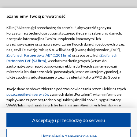
Szanujemy Twoją prywatność
Dołącz do nas:
Kliknij "Akceptuję i przechodzę do serwisu", aby wyrazić zgody na
korzystanie z technologii automatycznego śledzenia i zbierania danych,
TVP
dostęp do informacji na Twoim urządzeniu końcowym i ich
Abonament TVP
przechowywanie oraz na przetwarzanie Twoich danych osobowych przez
Regulamin TVP
nas, czyli Telewizję Polską S.A. w likwidacji (zwaną dalej również „TVP”),
Emisja w TVP
Polityka prywatności
Zaufanych Partnerów z IAB* (1201 firm)
oraz pozostałych
Zaufanych
Partnerów TVP (93 firm)
, w celach marketingowych (w tym do
Centrum informacji TVP
Moje zgody
zautomatyzowanego dopasowania reklam do Twoich zainteresowań i
mierzenia ich skuteczności) i pozostałych, które wskazujemy poniżej, a
Naziemna Telewizja Cyfrowa
Pomoc
także zgody na udostępnianie przez nas identyfikatora PPID do Google.
Sklep TVP
Biuro reklamy
Twoje dane osobowe zbierane podczas odwiedzania przez Ciebie naszych
Rada Programowa
Kontakt
poszczególnych serwisów
zwanych dalej „Portalem”, w tym informacje
zapisywane za pomocą technologii takich jak: pliki cookie, sygnalizatory
System NOS
WWW lub innych podobnych technologii umożliwiających świadczenie
dopasowanych i bezpiecznych usług, personalizację treści oraz reklam,
Informacje o nadawcy
Kanały
udostępnianie funkcji mediów społecznościowych oraz analizowanie
Akceptuję i przechodzę do serwisu
ruchu w Internecie.
Program dla prasy
©2026 Telewizja Polska S.A. w likwidacji
Biuro Reklamy
Twoje dane osobowe zbierane podczas odwiedzania przez Ciebie
Ustawienia zaawansowane