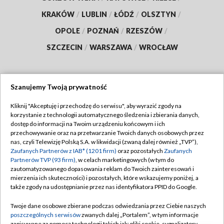
KRAKÓW
/
LUBLIN
/
ŁÓDŹ
/
OLSZTYN
/
OPOLE
/
POZNAŃ
/
RZESZÓW
/
SZCZECIN
/
WARSZAWA
/
WROCŁAW
Szanujemy Twoją prywatność
Dołącz do nas:
Kliknij "Akceptuję i przechodzę do serwisu", aby wyrazić zgody na
korzystanie z technologii automatycznego śledzenia i zbierania danych,
TVP
dostęp do informacji na Twoim urządzeniu końcowym i ich
Abonament TVP
przechowywanie oraz na przetwarzanie Twoich danych osobowych przez
Regulamin TVP
nas, czyli Telewizję Polską S.A. w likwidacji (zwaną dalej również „TVP”),
Emisja w TVP
Zaufanych Partnerów z IAB* (1201 firm)
oraz pozostałych
Zaufanych
Polityka prywatności
Partnerów TVP (93 firm)
, w celach marketingowych (w tym do
Centrum informacji TVP
Moje zgody
zautomatyzowanego dopasowania reklam do Twoich zainteresowań i
mierzenia ich skuteczności) i pozostałych, które wskazujemy poniżej, a
Naziemna Telewizja Cyfrowa
Pomoc
także zgody na udostępnianie przez nas identyfikatora PPID do Google.
Sklep TVP
Biuro reklamy
Twoje dane osobowe zbierane podczas odwiedzania przez Ciebie naszych
Rada Programowa
poszczególnych serwisów
zwanych dalej „Portalem”, w tym informacje
Kontakt
zapisywane za pomocą technologii takich jak: pliki cookie, sygnalizatory