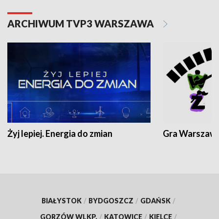
ARCHIWUM TVP3 WARSZAWA
Żyj lepiej. Energia do zmian
Gra Warszaw
BIAŁYSTOK
/
BYDGOSZCZ
/
GDAŃSK
/
GORZÓW WLKP.
/
KATOWICE
/
KIELCE
/