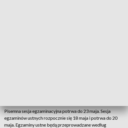
mają jeszcze egzamin pisemny z języka ojczystego na
poziomie podstawowym.
Wszyscy maturzyści muszą też przystąpić obowiązkowo do
jednego pisemnego egzaminu na poziomie rozszerzonym (w
przypadku języka obcego nowożytnego na poziomie
rozszerzonym lub dwujęzycznym), czyli do egzaminu z tzw.
przedmiotu dodatkowego lub do wyboru. Chętni mogą
przystąpić maksymalnie do sześciu egzaminów na poziomie
rozszerzonym.
Czas trwania egzaminów pisemnych zależy od przedmiotu,
który maturzysta zdaje i od poziomu. Na przykład egzamin z
polskiego na poziomie podstawowym trwa 170 minut, a na
rozszerzonym – 180 minut.
Pisemna sesja egzaminacyjna potrwa do 23 maja. Sesja
egzaminów ustnych rozpocznie się 18 maja i potrwa do 20
maja. Egzaminy ustne będą przeprowadzane według