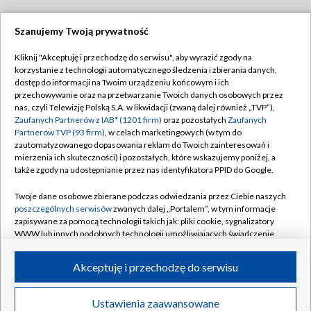
Szanujemy Twoją prywatność
Dołącz do nas:
Kliknij "Akceptuję i przechodzę do serwisu", aby wyrazić zgody na
korzystanie z technologii automatycznego śledzenia i zbierania danych,
TVP
dostęp do informacji na Twoim urządzeniu końcowym i ich
Abonament TVP
przechowywanie oraz na przetwarzanie Twoich danych osobowych przez
Regulamin TVP
nas, czyli Telewizję Polską S.A. w likwidacji (zwaną dalej również „TVP”),
Emisja w TVP
Polityka prywatności
Zaufanych Partnerów z IAB* (1201 firm)
oraz pozostałych
Zaufanych
Partnerów TVP (93 firm)
, w celach marketingowych (w tym do
Centrum informacji TVP
Moje zgody
zautomatyzowanego dopasowania reklam do Twoich zainteresowań i
mierzenia ich skuteczności) i pozostałych, które wskazujemy poniżej, a
Naziemna Telewizja Cyfrowa
Pomoc
także zgody na udostępnianie przez nas identyfikatora PPID do Google.
Sklep TVP
Biuro reklamy
Twoje dane osobowe zbierane podczas odwiedzania przez Ciebie naszych
Rada Programowa
Kontakt
poszczególnych serwisów
zwanych dalej „Portalem”, w tym informacje
zapisywane za pomocą technologii takich jak: pliki cookie, sygnalizatory
System NOS
WWW lub innych podobnych technologii umożliwiających świadczenie
dopasowanych i bezpiecznych usług, personalizację treści oraz reklam,
Informacje o nadawcy
Kanały
udostępnianie funkcji mediów społecznościowych oraz analizowanie
Akceptuję i przechodzę do serwisu
ruchu w Internecie.
Program dla prasy
©2026 Telewizja Polska S.A. w likwidacji
Biuro Reklamy
Twoje dane osobowe zbierane podczas odwiedzania przez Ciebie
Ustawienia zaawansowane
poszczególnych serwisów
na Portalu, takie jak adresy IP, identyfikatory