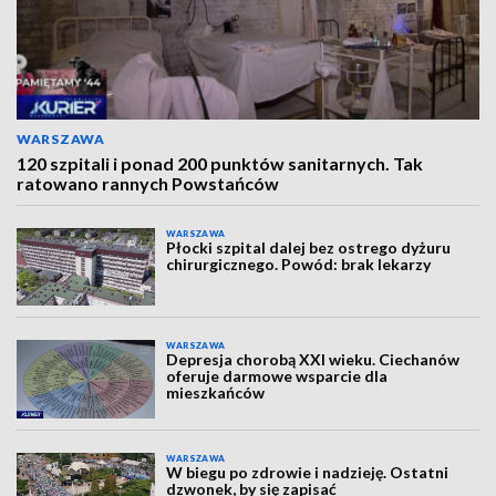
WARSZAWA
120 szpitali i ponad 200 punktów sanitarnych. Tak
ratowano rannych Powstańców
WARSZAWA
Płocki szpital dalej bez ostrego dyżuru
chirurgicznego. Powód: brak lekarzy
WARSZAWA
Depresja chorobą XXI wieku. Ciechanów
oferuje darmowe wsparcie dla
mieszkańców
WARSZAWA
W biegu po zdrowie i nadzieję. Ostatni
dzwonek, by się zapisać