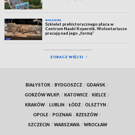
WARSZAWA
Szkielet prehistorycznego płaza w
Centrum Nauki Kopernik. Wolontariusze
pracują nad jego „formą”
ZOBACZ WIĘCEJ
BIAŁYSTOK
/
BYDGOSZCZ
/
GDAŃSK
/
GORZÓW WLKP.
/
KATOWICE
/
KIELCE
/
KRAKÓW
/
LUBLIN
/
ŁÓDŹ
/
OLSZTYN
/
OPOLE
/
POZNAŃ
/
RZESZÓW
/
SZCZECIN
/
WARSZAWA
/
WROCŁAW