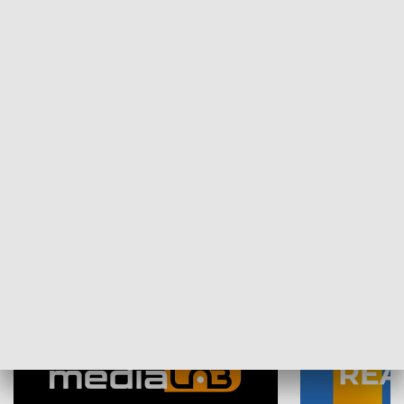
Plebiscyt Najlepsi Sportowcy
Wiadomości 
Warszawy 2025
SPOŁECZEŃSTWO