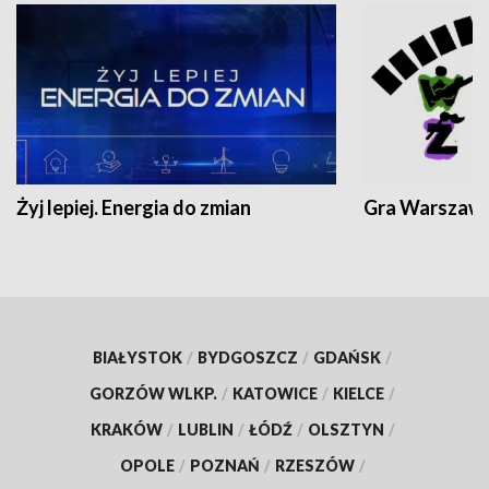
Żyj lepiej. Energia do zmian
Gra Warszaw
BIAŁYSTOK
/
BYDGOSZCZ
/
GDAŃSK
/
GORZÓW WLKP.
/
KATOWICE
/
KIELCE
/
KRAKÓW
/
LUBLIN
/
ŁÓDŹ
/
OLSZTYN
/
OPOLE
/
POZNAŃ
/
RZESZÓW
/