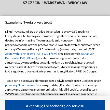
SZCZECIN
/
WARSZAWA
/
WROCŁAW
Szanujemy Twoją prywatność
Dołącz do nas:
Kliknij "Akceptuję i przechodzę do serwisu", aby wyrazić zgody na
korzystanie z technologii automatycznego śledzenia i zbierania danych,
TVP
dostęp do informacji na Twoim urządzeniu końcowym i ich
Abonament TVP
przechowywanie oraz na przetwarzanie Twoich danych osobowych przez
Regulamin TVP
nas, czyli Telewizję Polską S.A. w likwidacji (zwaną dalej również „TVP”),
Emisja w TVP
Zaufanych Partnerów z IAB* (1201 firm)
oraz pozostałych
Zaufanych
Polityka prywatności
Partnerów TVP (93 firm)
, w celach marketingowych (w tym do
Centrum informacji TVP
Moje zgody
zautomatyzowanego dopasowania reklam do Twoich zainteresowań i
mierzenia ich skuteczności) i pozostałych, które wskazujemy poniżej, a
Naziemna Telewizja Cyfrowa
Pomoc
także zgody na udostępnianie przez nas identyfikatora PPID do Google.
Sklep TVP
Biuro reklamy
Twoje dane osobowe zbierane podczas odwiedzania przez Ciebie naszych
Rada Programowa
poszczególnych serwisów
zwanych dalej „Portalem”, w tym informacje
Kontakt
zapisywane za pomocą technologii takich jak: pliki cookie, sygnalizatory
System NOS
WWW lub innych podobnych technologii umożliwiających świadczenie
dopasowanych i bezpiecznych usług, personalizację treści oraz reklam,
Informacje o nadawcy
Kanały
udostępnianie funkcji mediów społecznościowych oraz analizowanie
Akceptuję i przechodzę do serwisu
ruchu w Internecie.
Program dla prasy