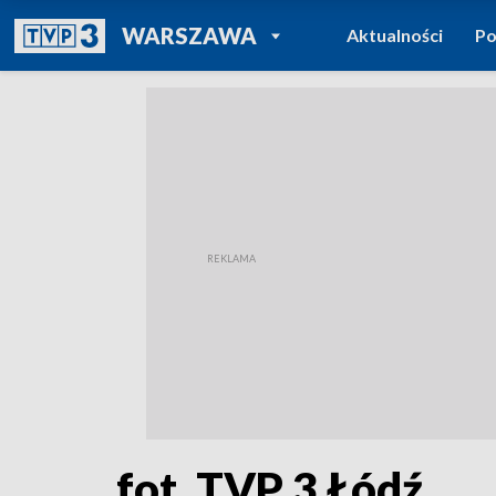
POWRÓT DO
WARSZAWA
Aktualności
Po
TVP REGIONY
fot. TVP 3 Łódź