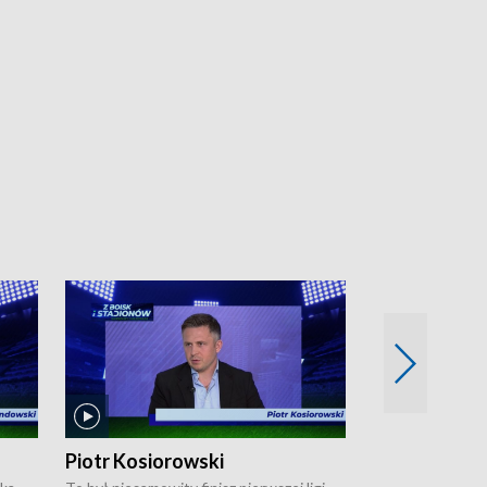
Piotr Kosiorowski
Tomasz Mat