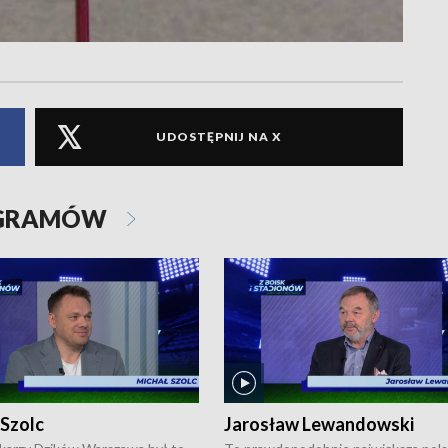
UDOSTĘPNIJ NA X
OGRAMÓW
 Szolc
Jarosław Lewandowski