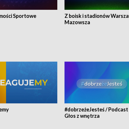
ości Sportowe
Z boisk i stadionów Warsza
Mazowsza
jemy
#dobrzeżeJesteś / Podcast 
Głos z wnętrza