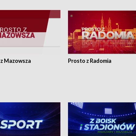
 z Mazowsza
Prosto z Radomia