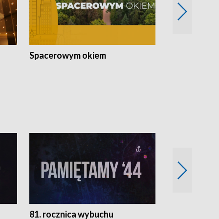
Spacerowym okiem
Filmowe spo
81. rocznica wybuchu
Retro Wawa