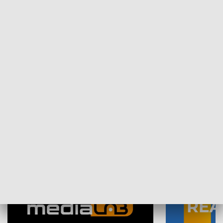
Plebiscyt Najlepsi Sportowcy
Wiadomości 
Warszawy 2025
SPOŁECZEŃSTWO