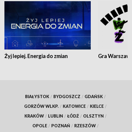
Żyj lepiej. Energia do zmian
Gra Warszaw
BIAŁYSTOK
/
BYDGOSZCZ
/
GDAŃSK
/
GORZÓW WLKP.
/
KATOWICE
/
KIELCE
/
KRAKÓW
/
LUBLIN
/
ŁÓDŹ
/
OLSZTYN
/
OPOLE
/
POZNAŃ
/
RZESZÓW
/