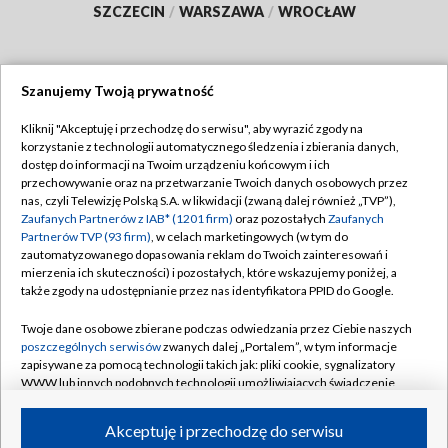
SZCZECIN
/
WARSZAWA
/
WROCŁAW
Szanujemy Twoją prywatność
Dołącz do nas:
Kliknij "Akceptuję i przechodzę do serwisu", aby wyrazić zgody na
korzystanie z technologii automatycznego śledzenia i zbierania danych,
TVP
dostęp do informacji na Twoim urządzeniu końcowym i ich
Abonament TVP
przechowywanie oraz na przetwarzanie Twoich danych osobowych przez
Regulamin TVP
nas, czyli Telewizję Polską S.A. w likwidacji (zwaną dalej również „TVP”),
Emisja w TVP
Zaufanych Partnerów z IAB* (1201 firm)
oraz pozostałych
Zaufanych
Polityka prywatności
Partnerów TVP (93 firm)
, w celach marketingowych (w tym do
Centrum informacji TVP
Moje zgody
zautomatyzowanego dopasowania reklam do Twoich zainteresowań i
mierzenia ich skuteczności) i pozostałych, które wskazujemy poniżej, a
Naziemna Telewizja Cyfrowa
Pomoc
także zgody na udostępnianie przez nas identyfikatora PPID do Google.
Sklep TVP
Biuro reklamy
Twoje dane osobowe zbierane podczas odwiedzania przez Ciebie naszych
Rada Programowa
poszczególnych serwisów
zwanych dalej „Portalem”, w tym informacje
Kontakt
zapisywane za pomocą technologii takich jak: pliki cookie, sygnalizatory
System NOS
WWW lub innych podobnych technologii umożliwiających świadczenie
dopasowanych i bezpiecznych usług, personalizację treści oraz reklam,
Informacje o nadawcy
Kanały
udostępnianie funkcji mediów społecznościowych oraz analizowanie
Akceptuję i przechodzę do serwisu
ruchu w Internecie.
Program dla prasy