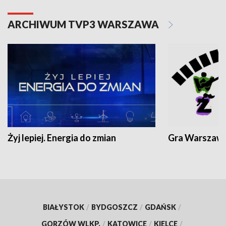
ARCHIWUM TVP3 WARSZAWA
Żyj lepiej. Energia do zmian
Gra Warszaw
BIAŁYSTOK
/
BYDGOSZCZ
/
GDAŃSK
/
GORZÓW WLKP.
/
KATOWICE
/
KIELCE
/