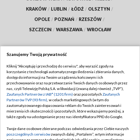
KRAKÓW
/
LUBLIN
/
ŁÓDŹ
/
OLSZTYN
/
OPOLE
/
POZNAŃ
/
RZESZÓW
/
SZCZECIN
/
WARSZAWA
/
WROCŁAW
Szanujemy Twoją prywatność
Dołącz do nas:
Kliknij "Akceptuję i przechodzę do serwisu", aby wyrazić zgody na
korzystanie z technologii automatycznego śledzenia i zbierania danych,
TVP
dostęp do informacji na Twoim urządzeniu końcowym i ich
Abonament TVP
przechowywanie oraz na przetwarzanie Twoich danych osobowych przez
Regulamin TVP
nas, czyli Telewizję Polską S.A. w likwidacji (zwaną dalej również „TVP”),
Emisja w TVP
Zaufanych Partnerów z IAB* (1201 firm)
oraz pozostałych
Zaufanych
Polityka prywatności
Partnerów TVP (93 firm)
, w celach marketingowych (w tym do
Centrum informacji TVP
Moje zgody
zautomatyzowanego dopasowania reklam do Twoich zainteresowań i
mierzenia ich skuteczności) i pozostałych, które wskazujemy poniżej, a
Naziemna Telewizja Cyfrowa
Pomoc
także zgody na udostępnianie przez nas identyfikatora PPID do Google.
Sklep TVP
Biuro reklamy
Twoje dane osobowe zbierane podczas odwiedzania przez Ciebie naszych
Rada Programowa
poszczególnych serwisów
zwanych dalej „Portalem”, w tym informacje
Kontakt
zapisywane za pomocą technologii takich jak: pliki cookie, sygnalizatory