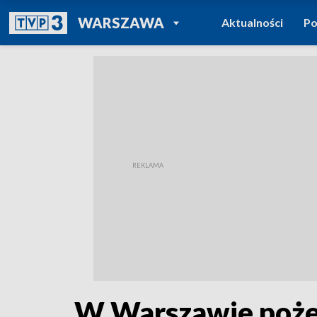
POWRÓT DO
WARSZAWA
Aktualności
Po
TVP REGIONY
W Warszawie poże