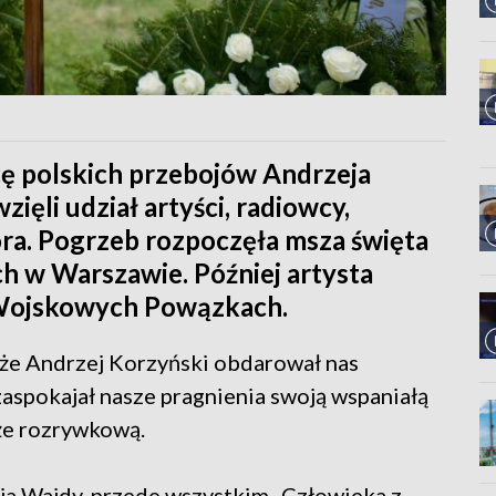
 polskich przebojów Andrzeja
ięli udział artyści, radiowcy,
ora. Pogrzeb rozpoczęła msza święta
h w Warszawie. Później artysta
 Wojskowych Powązkach.
 że Andrzej Korzyński obdarował nas
zaspokajał nasze pragnienia swoją wspaniałą
kże rozrywkową.
eja Wajdy, przede wszystkim „Człowieka z