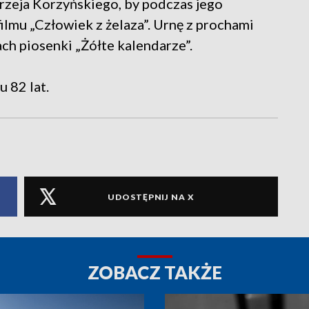
rzeja Korzyńskiego, by podczas jego
ilmu „Człowiek z żelaza”. Urnę z prochami
h piosenki „Żółte kalendarze”.
 82 lat.
UDOSTĘPNIJ NA X
ZOBACZ TAKŻE