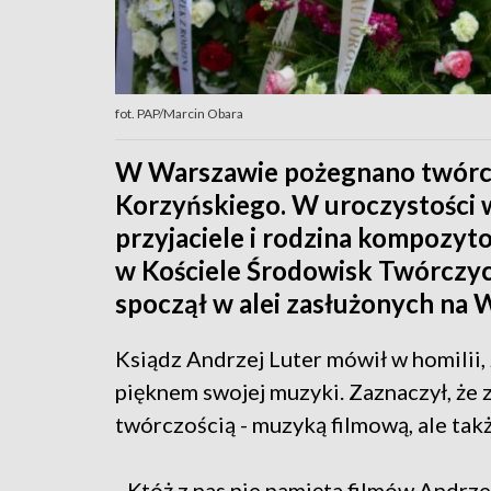
fot. PAP/Marcin Obara
W Warszawie pożegnano twórcę
Korzyńskiego. W uroczystości wz
przyjaciele i rodzina kompozyt
w Kościele Środowisk Twórczyc
spoczął w alei zasłużonych na
Ksiądz Andrzej Luter mówił w homilii,
pięknem swojej muzyki. Zaznaczył, że 
twórczością - muzyką filmową, ale ta
- Któż z nas nie pamięta filmów Andrz