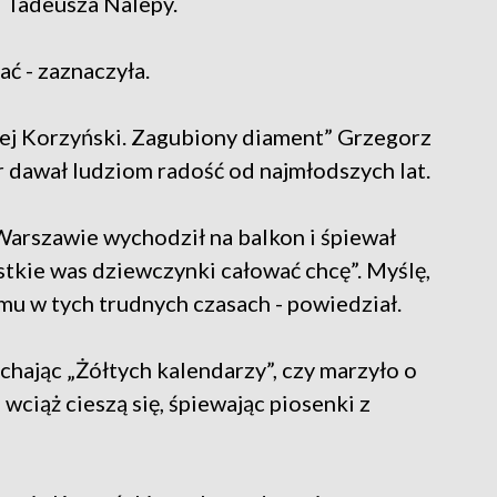
 Tadeusza Nalepy.
ać - zaznaczyła.
zej Korzyński. Zagubiony diament” Grzegorz
 dawał ludziom radość od najmłodszych lat.
Warszawie wychodził na balkon i śpiewał
stkie was dziewczynki całować chcę”. Myślę,
emu w tych trudnych czasach - powiedział.
uchając „Żółtych kalendarzy”, czy marzyło o
 wciąż cieszą się, śpiewając piosenki z