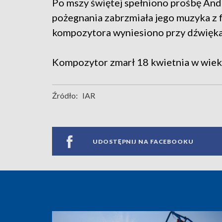
Po mszy świętej spełniono prośbę And
pożegnania zabrzmiała jego muzyka z f
kompozytora wyniesiono przy dźwiękac
Kompozytor zmarł 18 kwietnia w wieku
Źródło:
IAR
UDOSTĘPNIJ NA FACEBOOKU