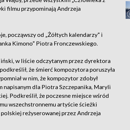
ki filmu przypominają Andrzeja
je, począwszy od „Żółtych kalendarzy” i
ranka Kimono” Piotra Fronczewskiego.
liński, w liście odczytanym przez dyrektora
podkreślił, że śmierć kompozytora poruszyła
zypomniał w nim, że kompozytor zdobył
m napisanym dla Piotra Szczepanika, Maryli
kiej. Podkreślił, że poczesne miejsce wśród
emu wszechstronnemu artyście ścieżki
polskiej reżyserowanej przez Andrzeja