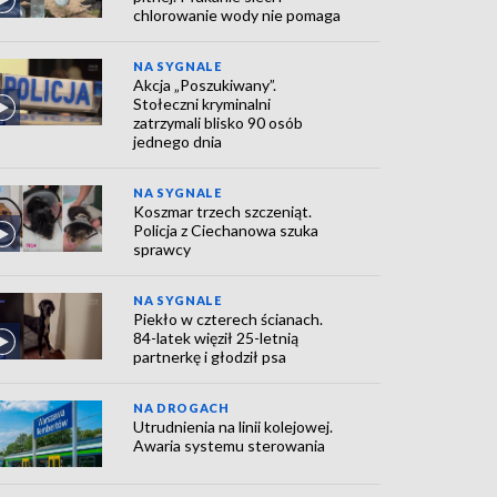
chlorowanie wody nie pomaga
NA SYGNALE
Akcja „Poszukiwany”.
Stołeczni kryminalni
zatrzymali blisko 90 osób
jednego dnia
NA SYGNALE
Koszmar trzech szczeniąt.
Policja z Ciechanowa szuka
sprawcy
NA SYGNALE
Piekło w czterech ścianach.
84-latek więził 25-letnią
partnerkę i głodził psa
NA DROGACH
Utrudnienia na linii kolejowej.
Awaria systemu sterowania