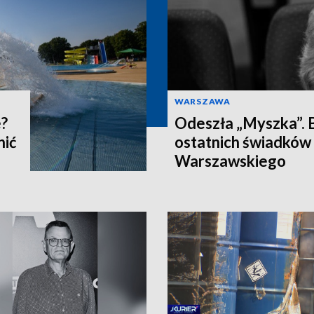
WARSZAWA
e?
Odeszła „Myszka”. B
nić
ostatnich świadków
Warszawskiego