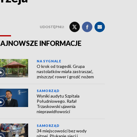
UDOSTĘPNIJ:
AJNOWSZE INFORMACJE
NA SYGNALE
O krok od tragedii. Grupa
nastolatków miała zastraszać,
zniszczyć rower i grozić nożem
SAMORZĄD
Wyniki audytu Szpitala
Południowego. Rafał
Trzaskowski ujawnia
nieprawidłowości
SAMORZĄD
34 miejscowości bez wody
pitnej. Płukanie sieci i