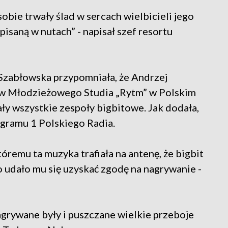
obie trwały ślad w sercach wielbicieli jego
isaną w nutach” - napisał szef resortu
Szabłowska przypomniała, że Andrzej
ów Młodzieżowego Studia „Rytm” w Polskim
ły wszystkie zespoły bigbitowe. Jak dodała,
ogramu 1 Polskiego Radia.
óremu ta muzyka trafiała na antenę, że bigbit
o udało mu się uzyskać zgodę na nagrywanie -
nagrywane były i puszczane wielkie przeboje