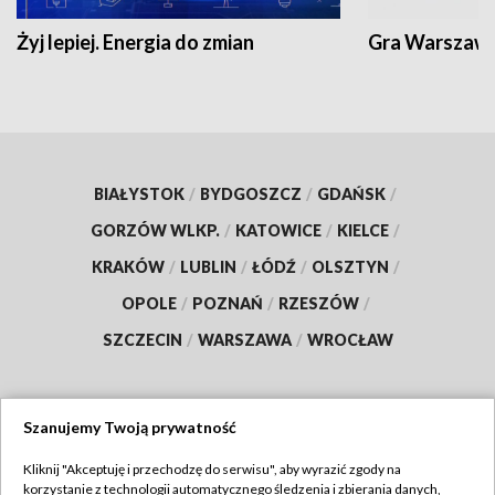
Żyj lepiej. Energia do zmian
Gra Warszaw
BIAŁYSTOK
/
BYDGOSZCZ
/
GDAŃSK
/
GORZÓW WLKP.
/
KATOWICE
/
KIELCE
/
KRAKÓW
/
LUBLIN
/
ŁÓDŹ
/
OLSZTYN
/
OPOLE
/
POZNAŃ
/
RZESZÓW
/
SZCZECIN
/
WARSZAWA
/
WROCŁAW
Szanujemy Twoją prywatność
Dołącz do nas:
Kliknij "Akceptuję i przechodzę do serwisu", aby wyrazić zgody na
korzystanie z technologii automatycznego śledzenia i zbierania danych,
TVP