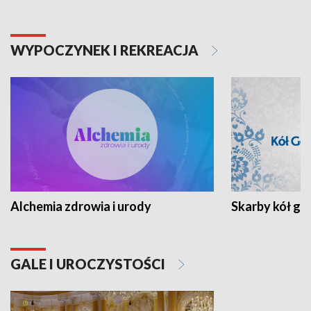
WYPOCZYNEK I REKREACJA
Alchemia zdrowia i urody
Skarby kół go
GALE I UROCZYSTOŚCI