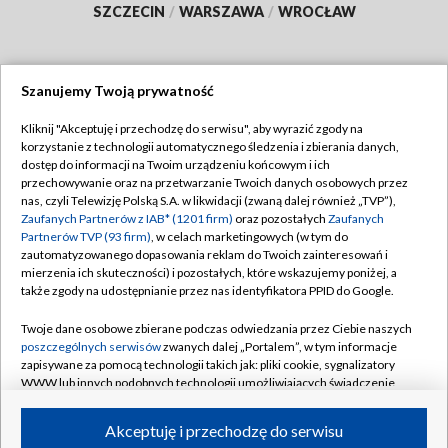
SZCZECIN
/
WARSZAWA
/
WROCŁAW
Szanujemy Twoją prywatność
Dołącz do nas:
Kliknij "Akceptuję i przechodzę do serwisu", aby wyrazić zgody na
korzystanie z technologii automatycznego śledzenia i zbierania danych,
TVP
dostęp do informacji na Twoim urządzeniu końcowym i ich
Abonament TVP
przechowywanie oraz na przetwarzanie Twoich danych osobowych przez
Regulamin TVP
nas, czyli Telewizję Polską S.A. w likwidacji (zwaną dalej również „TVP”),
Emisja w TVP
Zaufanych Partnerów z IAB* (1201 firm)
oraz pozostałych
Zaufanych
Polityka prywatności
Partnerów TVP (93 firm)
, w celach marketingowych (w tym do
Centrum informacji TVP
Moje zgody
zautomatyzowanego dopasowania reklam do Twoich zainteresowań i
mierzenia ich skuteczności) i pozostałych, które wskazujemy poniżej, a
Naziemna Telewizja Cyfrowa
Pomoc
także zgody na udostępnianie przez nas identyfikatora PPID do Google.
Sklep TVP
Biuro reklamy
Twoje dane osobowe zbierane podczas odwiedzania przez Ciebie naszych
Rada Programowa
poszczególnych serwisów
zwanych dalej „Portalem”, w tym informacje
Kontakt
zapisywane za pomocą technologii takich jak: pliki cookie, sygnalizatory
System NOS
WWW lub innych podobnych technologii umożliwiających świadczenie
dopasowanych i bezpiecznych usług, personalizację treści oraz reklam,
Informacje o nadawcy
Kanały
udostępnianie funkcji mediów społecznościowych oraz analizowanie
Akceptuję i przechodzę do serwisu
ruchu w Internecie.
Program dla prasy