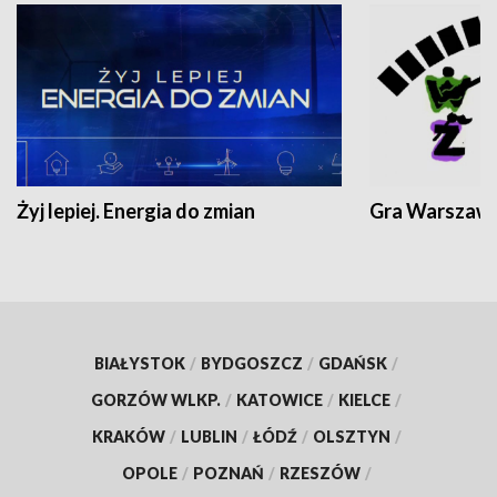
Żyj lepiej. Energia do zmian
Gra Warszaw
BIAŁYSTOK
/
BYDGOSZCZ
/
GDAŃSK
/
GORZÓW WLKP.
/
KATOWICE
/
KIELCE
/
KRAKÓW
/
LUBLIN
/
ŁÓDŹ
/
OLSZTYN
/
OPOLE
/
POZNAŃ
/
RZESZÓW
/