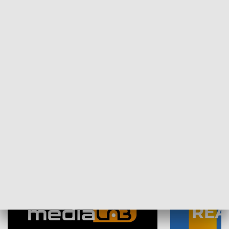
Plebiscyt Najlepsi Sportowcy
Wiadomości 
Warszawy 2025
SPOŁECZEŃSTWO