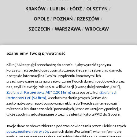
KRAKÓW
/
LUBLIN
/
ŁÓDŹ
/
OLSZTYN
/
OPOLE
/
POZNAŃ
/
RZESZÓW
/
SZCZECIN
/
WARSZAWA
/
WROCŁAW
Szanujemy Twoją prywatność
Dołącz do nas:
Kliknij "Akceptuję i przechodzę do serwisu", aby wyrazić zgody na
korzystanie z technologii automatycznego śledzenia i zbierania danych,
TVP
dostęp do informacji na Twoim urządzeniu końcowym i ich
Abonament TVP
przechowywanie oraz na przetwarzanie Twoich danych osobowych przez
Regulamin TVP
nas, czyli Telewizję Polską S.A. w likwidacji (zwaną dalej również „TVP”),
Emisja w TVP
Zaufanych Partnerów z IAB* (1201 firm)
oraz pozostałych
Zaufanych
Polityka prywatności
Partnerów TVP (93 firm)
, w celach marketingowych (w tym do
Centrum informacji TVP
Moje zgody
zautomatyzowanego dopasowania reklam do Twoich zainteresowań i
mierzenia ich skuteczności) i pozostałych, które wskazujemy poniżej, a
Naziemna Telewizja Cyfrowa
Pomoc
także zgody na udostępnianie przez nas identyfikatora PPID do Google.
Sklep TVP
Biuro reklamy
Twoje dane osobowe zbierane podczas odwiedzania przez Ciebie naszych
Rada Programowa
poszczególnych serwisów
zwanych dalej „Portalem”, w tym informacje
Kontakt
zapisywane za pomocą technologii takich jak: pliki cookie, sygnalizatory