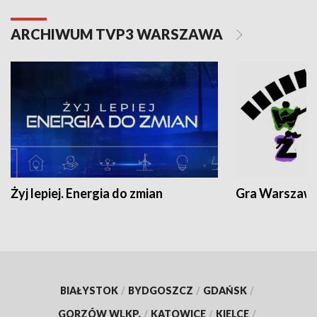
ARCHIWUM TVP3 WARSZAWA
Żyj lepiej. Energia do zmian
Gra Warszaw
BIAŁYSTOK
/
BYDGOSZCZ
/
GDAŃSK
/
GORZÓW WLKP.
/
KATOWICE
/
KIELCE
/