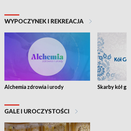
WYPOCZYNEK I REKREACJA
Alchemia zdrowia i urody
Skarby kół go
GALE I UROCZYSTOŚCI