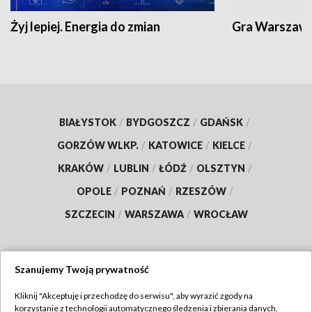
Żyj lepiej. Energia do zmian
Gra Warszaw
BIAŁYSTOK
/
BYDGOSZCZ
/
GDAŃSK
/
GORZÓW WLKP.
/
KATOWICE
/
KIELCE
/
KRAKÓW
/
LUBLIN
/
ŁÓDŹ
/
OLSZTYN
/
OPOLE
/
POZNAŃ
/
RZESZÓW
/
SZCZECIN
/
WARSZAWA
/
WROCŁAW
Szanujemy Twoją prywatność
Dołącz do nas:
Kliknij "Akceptuję i przechodzę do serwisu", aby wyrazić zgody na
korzystanie z technologii automatycznego śledzenia i zbierania danych,
TVP