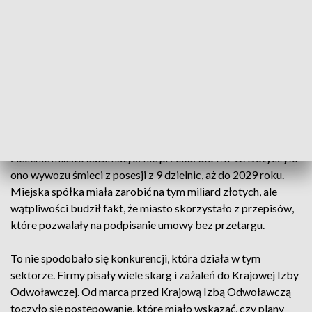
MPO odpowiada za wywóz odpadów z sześciu dzielnic:
Bemowa, Ochoty, Śródmieścia, Ursusa, Włochów i Woli.
Miasto chciało przekazać miejskie spółce odbiór odpadów
jeszcze z dodatkowych 3 dzielnic: Białołęki i Targówka (od 1
lipca) oraz Mokotowa (od 1 października).
Ratusz chciał zrobić to bez przetargu
Wszystko rozpoczęło się na początku roku, kiedy najnowsze
zlecenie miasto automatycznie przekazało MPO. Dotyczyło
ono wywozu śmieci z posesji z 9 dzielnic, aż do 2029 roku.
Miejska spółka miała zarobić na tym miliard złotych, ale
wątpliwości budził fakt, że miasto skorzystało z przepisów,
które pozwalały na podpisanie umowy bez przetargu.
To nie spodobało się konkurencji, która działa w tym
sektorze. Firmy pisały wiele skarg i zażaleń do Krajowej Izby
Odwoławczej. Od marca przed Krajową Izbą Odwoławczą
toczyło się postępowanie, które miało wskazać, czy plany