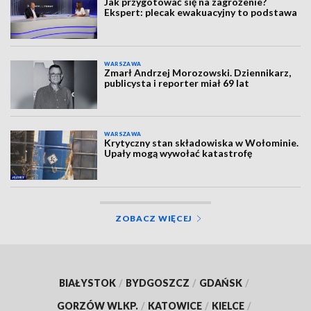
Jak przygotować się na zagrożenie?
Ekspert: plecak ewakuacyjny to podstawa
WARSZAWA
Zmarł Andrzej Morozowski. Dziennikarz,
publicysta i reporter miał 69 lat
WARSZAWA
Krytyczny stan składowiska w Wołominie.
Upały mogą wywołać katastrofę
ZOBACZ WIĘCEJ
BIAŁYSTOK
/
BYDGOSZCZ
/
GDAŃSK
/
GORZÓW WLKP.
/
KATOWICE
/
KIELCE
/