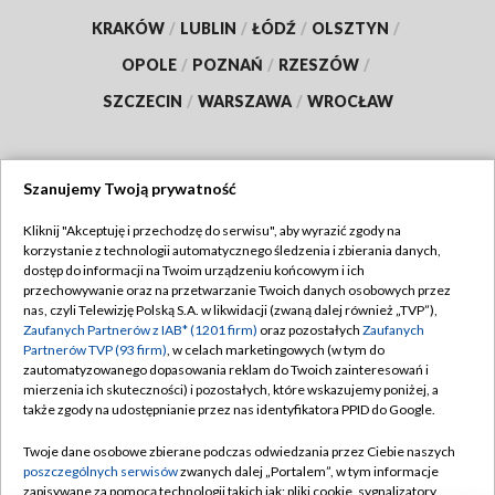
KRAKÓW
/
LUBLIN
/
ŁÓDŹ
/
OLSZTYN
/
OPOLE
/
POZNAŃ
/
RZESZÓW
/
SZCZECIN
/
WARSZAWA
/
WROCŁAW
Szanujemy Twoją prywatność
Dołącz do nas:
Kliknij "Akceptuję i przechodzę do serwisu", aby wyrazić zgody na
korzystanie z technologii automatycznego śledzenia i zbierania danych,
TVP
dostęp do informacji na Twoim urządzeniu końcowym i ich
Abonament TVP
przechowywanie oraz na przetwarzanie Twoich danych osobowych przez
Regulamin TVP
nas, czyli Telewizję Polską S.A. w likwidacji (zwaną dalej również „TVP”),
Emisja w TVP
Polityka prywatności
Zaufanych Partnerów z IAB* (1201 firm)
oraz pozostałych
Zaufanych
Partnerów TVP (93 firm)
, w celach marketingowych (w tym do
Centrum informacji TVP
Moje zgody
zautomatyzowanego dopasowania reklam do Twoich zainteresowań i
mierzenia ich skuteczności) i pozostałych, które wskazujemy poniżej, a
Naziemna Telewizja Cyfrowa
Pomoc
także zgody na udostępnianie przez nas identyfikatora PPID do Google.
Sklep TVP
Biuro reklamy
Twoje dane osobowe zbierane podczas odwiedzania przez Ciebie naszych
Rada Programowa
Kontakt
poszczególnych serwisów
zwanych dalej „Portalem”, w tym informacje
zapisywane za pomocą technologii takich jak: pliki cookie, sygnalizatory