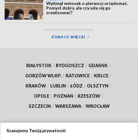
Wpłynął wniosek o pierwszy urzędomat.
Pomysł dobry, ale czy uda się go
zrealizować?
ZOBACZ WIĘCEJ
BIAŁYSTOK
/
BYDGOSZCZ
/
GDAŃSK
/
GORZÓW WLKP.
/
KATOWICE
/
KIELCE
/
KRAKÓW
/
LUBLIN
/
ŁÓDŹ
/
OLSZTYN
/
OPOLE
/
POZNAŃ
/
RZESZÓW
/
SZCZECIN
/
WARSZAWA
/
WROCŁAW
Szanujemy Twoją prywatność
Dołącz do nas: