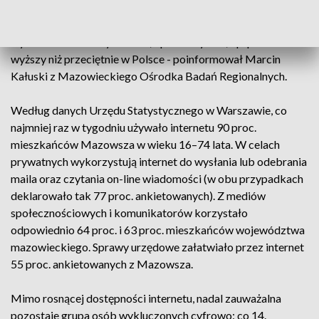
Odsetek gospodarstw domowych z Mazowsza
posiadających w domu łącze internetowe w skali kraju jest
wysoki: w 2021 r. wyniósł 95,3 proc. i był o 2,9 p. proc.
wyższy niż przeciętnie w Polsce - poinformował Marcin
Kałuski z Mazowieckiego Ośrodka Badań Regionalnych.
Według danych Urzędu Statystycznego w Warszawie, co
najmniej raz w tygodniu używało internetu 90 proc.
mieszkańców Mazowsza w wieku 16–74 lata. W celach
prywatnych wykorzystują internet do wysłania lub odebrania
maila oraz czytania on-line wiadomości (w obu przypadkach
deklarowało tak 77 proc. ankietowanych). Z mediów
społecznościowych i komunikatorów korzystało
odpowiednio 64 proc. i 63 proc. mieszkańców województwa
mazowieckiego. Sprawy urzędowe załatwiało przez internet
55 proc. ankietowanych z Mazowsza.
Mimo rosnącej dostępności internetu, nadal zauważalna
pozostaje grupa osób wykluczonych cyfrowo: co 14.