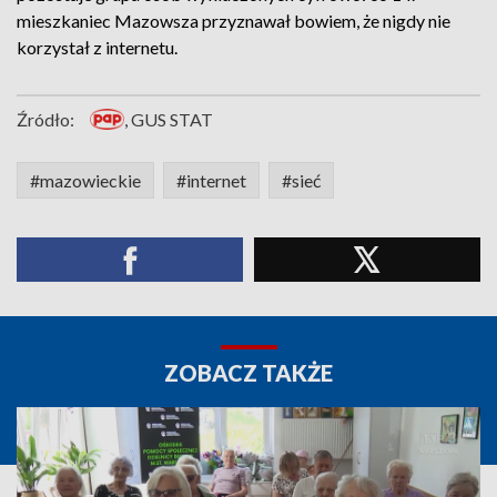
mieszkaniec Mazowsza przyznawał bowiem, że nigdy nie
korzystał z internetu.
Źródło:
, GUS STAT
#mazowieckie
#internet
#sieć
ZOBACZ TAKŻE