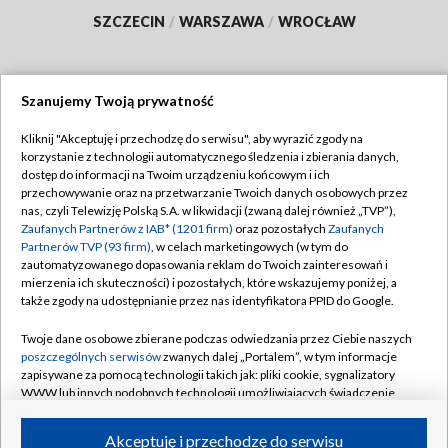
SZCZECIN
/
WARSZAWA
/
WROCŁAW
Szanujemy Twoją prywatność
Dołącz do nas:
Kliknij "Akceptuję i przechodzę do serwisu", aby wyrazić zgody na
korzystanie z technologii automatycznego śledzenia i zbierania danych,
TVP
dostęp do informacji na Twoim urządzeniu końcowym i ich
Abonament TVP
przechowywanie oraz na przetwarzanie Twoich danych osobowych przez
Regulamin TVP
nas, czyli Telewizję Polską S.A. w likwidacji (zwaną dalej również „TVP”),
Emisja w TVP
Polityka prywatności
Zaufanych Partnerów z IAB* (1201 firm)
oraz pozostałych
Zaufanych
Partnerów TVP (93 firm)
, w celach marketingowych (w tym do
Centrum informacji TVP
Moje zgody
zautomatyzowanego dopasowania reklam do Twoich zainteresowań i
mierzenia ich skuteczności) i pozostałych, które wskazujemy poniżej, a
Naziemna Telewizja Cyfrowa
Pomoc
także zgody na udostępnianie przez nas identyfikatora PPID do Google.
Sklep TVP
Biuro reklamy
Twoje dane osobowe zbierane podczas odwiedzania przez Ciebie naszych
Rada Programowa
Kontakt
poszczególnych serwisów
zwanych dalej „Portalem”, w tym informacje
zapisywane za pomocą technologii takich jak: pliki cookie, sygnalizatory
System NOS
WWW lub innych podobnych technologii umożliwiających świadczenie
dopasowanych i bezpiecznych usług, personalizację treści oraz reklam,
Informacje o nadawcy
Kanały
udostępnianie funkcji mediów społecznościowych oraz analizowanie
Akceptuję i przechodzę do serwisu
ruchu w Internecie.