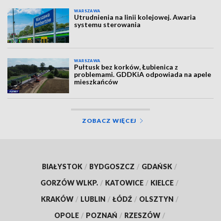
WARSZAWA
Utrudnienia na linii kolejowej. Awaria
systemu sterowania
WARSZAWA
Pułtusk bez korków, Łubienica z
problemami. GDDKiA odpowiada na apele
mieszkańców
ZOBACZ WIĘCEJ
BIAŁYSTOK
/
BYDGOSZCZ
/
GDAŃSK
/
GORZÓW WLKP.
/
KATOWICE
/
KIELCE
/
KRAKÓW
/
LUBLIN
/
ŁÓDŹ
/
OLSZTYN
/
OPOLE
/
POZNAŃ
/
RZESZÓW
/