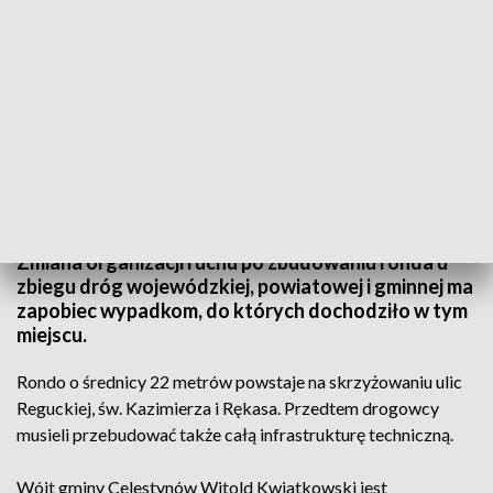
fot. TVP3 Warszawa
Zmiana organizacji ruchu po zbudowaniu ronda u
zbiegu dróg wojewódzkiej, powiatowej i gminnej ma
zapobiec wypadkom, do których dochodziło w tym
miejscu.
Rondo o średnicy 22 metrów powstaje na skrzyżowaniu ulic
Reguckiej, św. Kazimierza i Rękasa. Przedtem drogowcy
musieli przebudować także całą infrastrukturę techniczną.
Wójt gminy Celestynów Witold Kwiatkowski jest