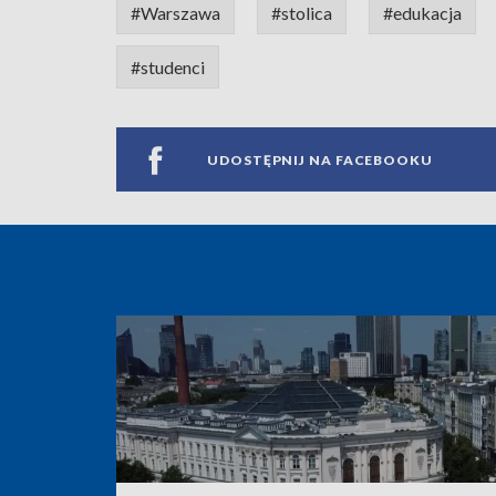
#Warszawa
#stolica
#edukacja
#studenci
UDOSTĘPNIJ NA FACEBOOKU