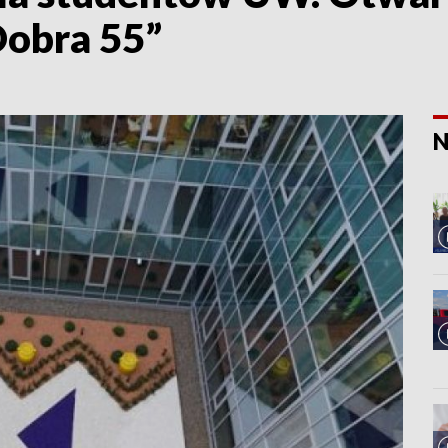
obra 55”
N