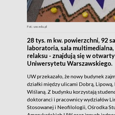
Fot.: uw.edu.pl
28 tys. m kw. powierzchni, 92 
laboratoria, sala multimedialna
relaksu - znajdują się w otwa
Uniwersytetu Warszawskiego.
UW przekazało, że nowy budynek zajm
działki między ulicami Dobrą, Lipową,
Wiślaną. Z budynku korzystają studenc
doktoranci i pracownicy wydziałów Li
Stosowanej i Neofilologii, Ośrodka S
Amerykańskich UW oraz innych jedno