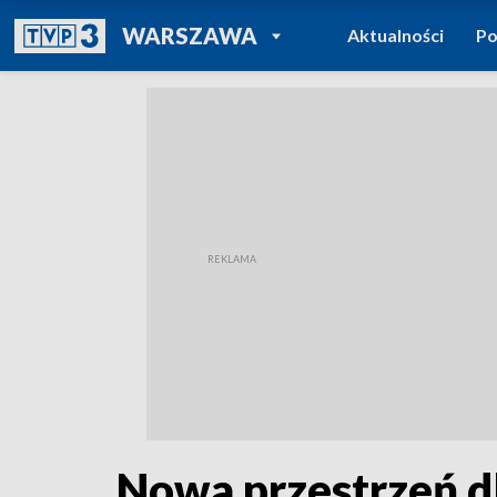
POWRÓT DO
WARSZAWA
Aktualności
Po
TVP REGIONY
Nowa przestrzeń d