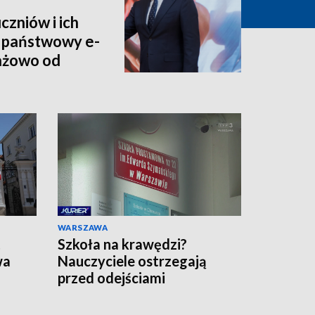
czniów i ich
 państwowy e-
tażowo od
WARSZAWA
t
Szkoła na krawędzi?
wa
Nauczyciele ostrzegają
przed odejściami