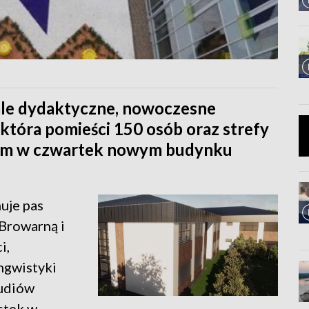
sale dydaktyczne, nowoczesne
, która pomieści 150 osób oraz strefy
rtym w czwartek nowym budynku
uje pas
 Browarną i
i,
ngwistyki
tudiów
stek w