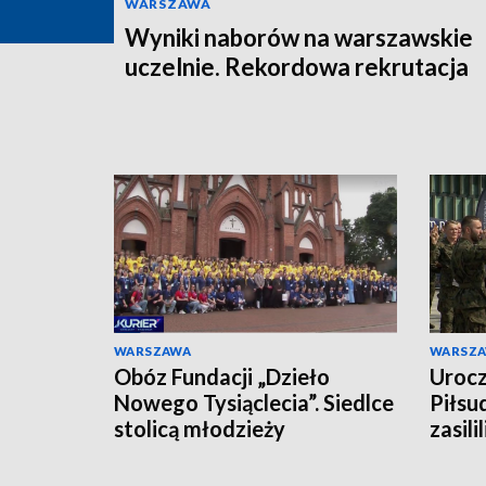
WARSZAWA
Wyniki naborów na warszawskie
uczelnie. Rekordowa rekrutacja
WARSZAWA
WARSZ
Obóz Fundacji „Dzieło
Urocz
Nowego Tysiąclecia”. Siedlce
Piłsu
stolicą młodzieży
zasili