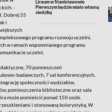
Liceum w Stanisławowie
Pierwszym będzie miało własną
kich. -
siedzibę
. Dobrej 55
k i
jwiększych
kompleksowego programu rozwoju uczelni.
nych w ramach wspomnianego programu
komunikacie uczelni.
dydaktyczne, 70 pomieszczeń
ukowo-badawczych, 7 sal konferencyjnych,
ntegrację społeczności wydziałów,
ów, pomieszczenia biblioteczne oraz sala
tóra może pomieścić ponad 150 osób.
przeszkleniami i stonowaną kolorystyką. W