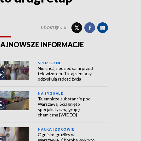
UDOSTĘPNIJ:
AJNOWSZE INFORMACJE
SPOŁECZNE
Nie chcą siedzieć sami przed
telewizorem. Tutaj seniorzy
odzyskują radość życia
NA SYGNALE
Tajemnicze substancje pod
Warszawą. Ściągnięto
specjalistyczną grupę
chemiczną [WIDEO]
NAUKA I ZDROWIE
Ognisko gruźlicy w
Warszawie. Chorobę wykryto