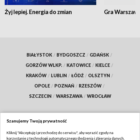
Żyj lepiej. Energia do zmian
Gra Warszaw
BIAŁYSTOK
/
BYDGOSZCZ
/
GDAŃSK
/
GORZÓW WLKP.
/
KATOWICE
/
KIELCE
/
KRAKÓW
/
LUBLIN
/
ŁÓDŹ
/
OLSZTYN
/
OPOLE
/
POZNAŃ
/
RZESZÓW
/
SZCZECIN
/
WARSZAWA
/
WROCŁAW
Szanujemy Twoją prywatność
Dołącz do nas:
Kliknij "Akceptuję i przechodzę do serwisu", aby wyrazić zgody na
korzystanie z technologii automatycznego śledzenia i zbierania danych,
TVP