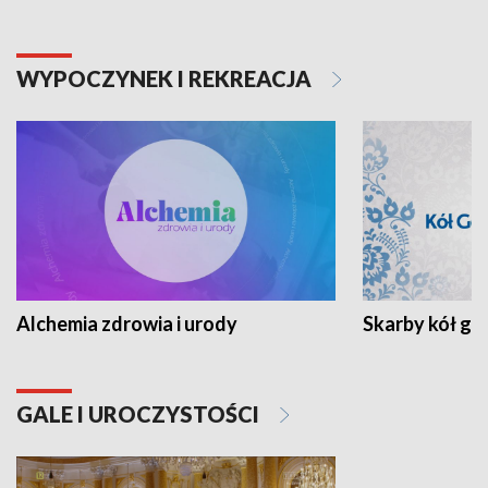
WYPOCZYNEK I REKREACJA
Alchemia zdrowia i urody
Skarby kół go
GALE I UROCZYSTOŚCI