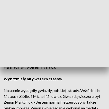
lasów... Gwiazdy na scenie, a przed nią roztańczona
publiczność. - Zenon to podstawa i Michał Milowicz i Siostry
Szlachta, naprawdę super zabawa dzięki Telewizji Polskiej -
zachwalał jeden z uczestników koncertów.
Koncert TVP3 to świetna promocja dla gminy Iława. -
Pokazujemy to co jest najpiękniejsze na terenie gminy Iława,
a przede wszystkim chcemy żeby potencjalni turyści
zobaczyli, co jest najlepsze na terenie gminy Iława i
przyjeżdżali do nas, bo jest co oglądać i przede wszystkim
odpocząć i posłuchać dobrej muzyki - powiedział Krzysztof
Harmaciński, wójt gminy Iława.
Wybrzmiały hity wszech czasów
Na scenie wystąpiły gwiazdy polskiej estrady. Wśród nich:
Mateusz Ziółko i Michał Milowicz. Gwiazdą wieczoru był
Zenon Martyniuk. - Jestem normalnie zauroczony, także
piękna impreza. Zenon swoje zadanie wykonał na medal -