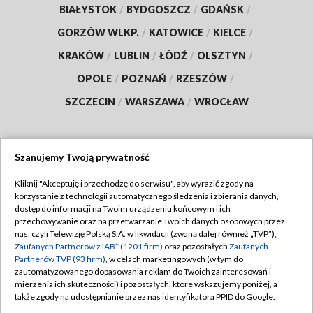
BIAŁYSTOK
/
BYDGOSZCZ
/
GDAŃSK
/
GORZÓW WLKP.
/
KATOWICE
/
KIELCE
/
KRAKÓW
/
LUBLIN
/
ŁÓDŹ
/
OLSZTYN
/
OPOLE
/
POZNAŃ
/
RZESZÓW
/
SZCZECIN
/
WARSZAWA
/
WROCŁAW
Szanujemy Twoją prywatność
Dołącz do nas:
Kliknij "Akceptuję i przechodzę do serwisu", aby wyrazić zgody na
korzystanie z technologii automatycznego śledzenia i zbierania danych,
TVP
dostęp do informacji na Twoim urządzeniu końcowym i ich
Abonament TVP
przechowywanie oraz na przetwarzanie Twoich danych osobowych przez
Regulamin TVP
nas, czyli Telewizję Polską S.A. w likwidacji (zwaną dalej również „TVP”),
Emisja w TVP
Polityka prywatności
Zaufanych Partnerów z IAB* (1201 firm)
oraz pozostałych
Zaufanych
Partnerów TVP (93 firm)
, w celach marketingowych (w tym do
Centrum informacji TVP
Moje zgody
zautomatyzowanego dopasowania reklam do Twoich zainteresowań i
mierzenia ich skuteczności) i pozostałych, które wskazujemy poniżej, a
Naziemna Telewizja Cyfrowa
Pomoc
także zgody na udostępnianie przez nas identyfikatora PPID do Google.
Sklep TVP