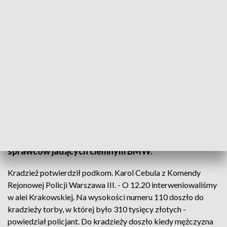
Fot. TVP3Warszawa
Do zuchwałej kradzieży doszło we Włochach w alei
Krakowskiej 110. Sprawcy ukradli z samochodu
torbę z 310 tysiącami złotych. Trwa obława na
sprawców jadących ciemnym BMW.
Kradzież potwierdził podkom. Karol Cebula z Komendy
Rejonowej Policji Warszawa III. - O 12.20 interweniowaliśmy
w alei Krakowskiej. Na wysokości numeru 110 doszło do
kradzieży torby, w której było 310 tysięcy złotych -
powiedział policjant. Do kradzieży doszło kiedy mężczyzna