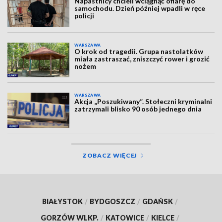
Napastnicy chcieli wciągnąć ofiarę do
samochodu. Dzień później wpadli w ręce
policji
WARSZAWA
O krok od tragedii. Grupa nastolatków
miała zastraszać, zniszczyć rower i grozić
nożem
WARSZAWA
Akcja „Poszukiwany”. Stołeczni kryminalni
zatrzymali blisko 90 osób jednego dnia
ZOBACZ WIĘCEJ
BIAŁYSTOK
/
BYDGOSZCZ
/
GDAŃSK
/
GORZÓW WLKP.
/
KATOWICE
/
KIELCE
/