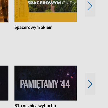
Spacerowym okiem
Filmowe spo
81. rocznica wybuchu
Retro Wawa