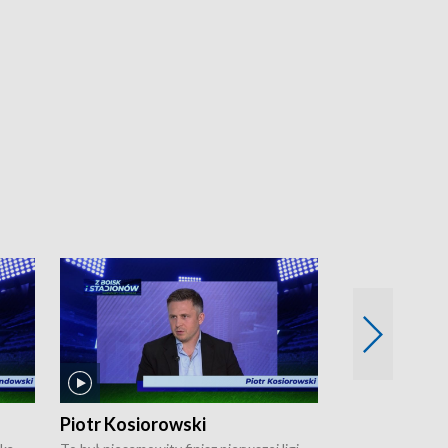
Piotr Kosiorowski
Tomasz Mat