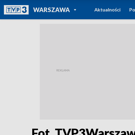
POWRÓT DO
WARSZAWA
Aktualności
Po
TVP REGIONY
Fot. TVP3Warsza