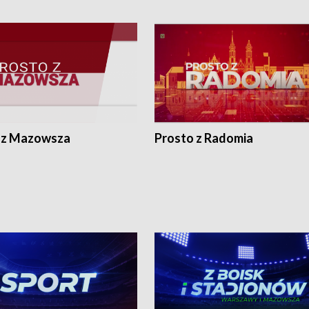
 z Mazowsza
Prosto z Radomia