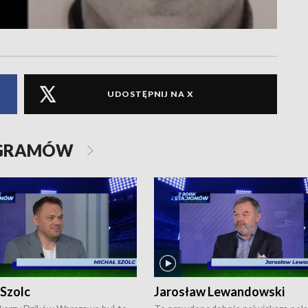
UDOSTĘPNIJ NA X
OGRAMÓW
 Szolc
Jarosław Lewandowski