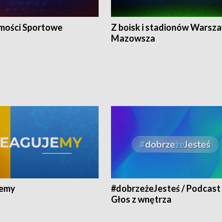
ości Sportowe
Z boisk i stadionów Warsza
Mazowsza
jemy
#dobrzeżeJesteś / Podcast 
Głos z wnętrza