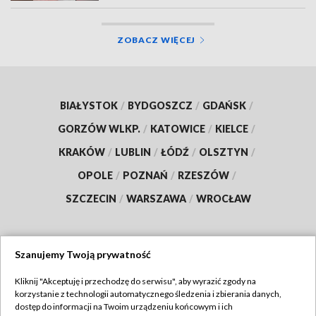
ZOBACZ WIĘCEJ
BIAŁYSTOK
/
BYDGOSZCZ
/
GDAŃSK
/
GORZÓW WLKP.
/
KATOWICE
/
KIELCE
/
KRAKÓW
/
LUBLIN
/
ŁÓDŹ
/
OLSZTYN
/
OPOLE
/
POZNAŃ
/
RZESZÓW
/
SZCZECIN
/
WARSZAWA
/
WROCŁAW
Szanujemy Twoją prywatność
Dołącz do nas:
Kliknij "Akceptuję i przechodzę do serwisu", aby wyrazić zgody na
korzystanie z technologii automatycznego śledzenia i zbierania danych,
TVP
dostęp do informacji na Twoim urządzeniu końcowym i ich