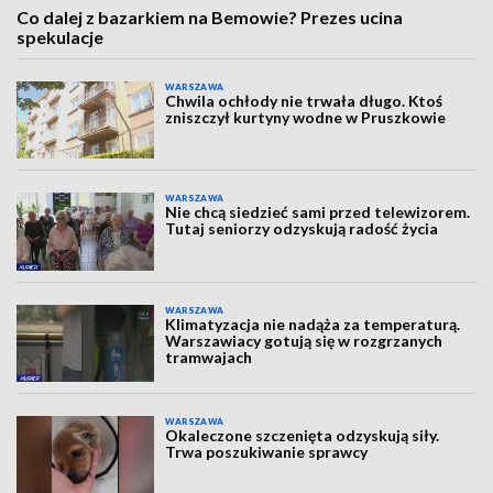
Co dalej z bazarkiem na Bemowie? Prezes ucina
spekulacje
WARSZAWA
Chwila ochłody nie trwała długo. Ktoś
zniszczył kurtyny wodne w Pruszkowie
WARSZAWA
Nie chcą siedzieć sami przed telewizorem.
Tutaj seniorzy odzyskują radość życia
WARSZAWA
Klimatyzacja nie nadąża za temperaturą.
Warszawiacy gotują się w rozgrzanych
tramwajach
WARSZAWA
Okaleczone szczenięta odzyskują siły.
Trwa poszukiwanie sprawcy