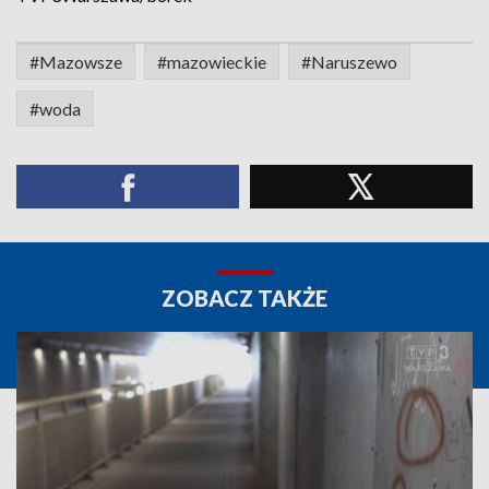
#Mazowsze
#mazowieckie
#Naruszewo
#woda
ZOBACZ TAKŻE