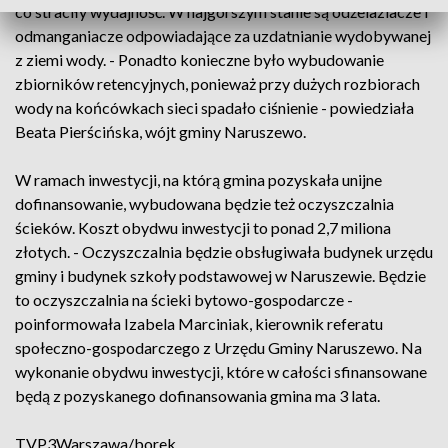
co straciły wydajność. W najgorszym stanie są odżelaziacze i
odmanganiacze odpowiadające za uzdatnianie wydobywanej
z ziemi wody. - Ponadto konieczne było wybudowanie
zbiorników retencyjnych, ponieważ przy dużych rozbiorach
wody na końcówkach sieci spadało ciśnienie - powiedziała
Beata Pierścińska, wójt gminy Naruszewo.
W ramach inwestycji, na którą gmina pozyskała unijne
dofinansowanie, wybudowana będzie też oczyszczalnia
ścieków. Koszt obydwu inwestycji to ponad 2,7 miliona
złotych. - Oczyszczalnia będzie obsługiwała budynek urzędu
gminy i budynek szkoły podstawowej w Naruszewie. Będzie
to oczyszczalnia na ścieki bytowo-gospodarcze -
poinformowała Izabela Marciniak, kierownik referatu
społeczno-gospodarczego z Urzędu Gminy Naruszewo. Na
wykonanie obydwu inwestycji, które w całości sfinansowane
będą z pozyskanego dofinansowania gmina ma 3 lata.
TVP3Warszawa/borek