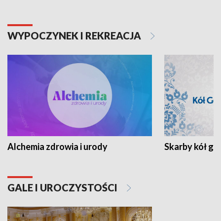
WYPOCZYNEK I REKREACJA
Alchemia zdrowia i urody
Skarby kół go
GALE I UROCZYSTOŚCI