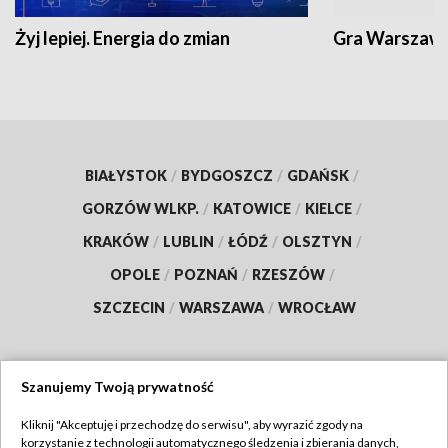
Żyj lepiej. Energia do zmian
Gra Warszaw
BIAŁYSTOK
/
BYDGOSZCZ
/
GDAŃSK
/
GORZÓW WLKP.
/
KATOWICE
/
KIELCE
/
KRAKÓW
/
LUBLIN
/
ŁÓDŹ
/
OLSZTYN
/
OPOLE
/
POZNAŃ
/
RZESZÓW
/
SZCZECIN
/
WARSZAWA
/
WROCŁAW
Szanujemy Twoją prywatność
Dołącz do nas:
Kliknij "Akceptuję i przechodzę do serwisu", aby wyrazić zgody na
korzystanie z technologii automatycznego śledzenia i zbierania danych,
TVP