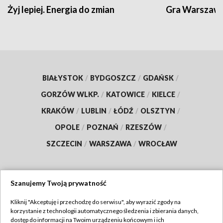
Żyj lepiej. Energia do zmian
Gra Warszaw
BIAŁYSTOK
/
BYDGOSZCZ
/
GDAŃSK
/
GORZÓW WLKP.
/
KATOWICE
/
KIELCE
/
KRAKÓW
/
LUBLIN
/
ŁÓDŹ
/
OLSZTYN
/
OPOLE
/
POZNAŃ
/
RZESZÓW
/
SZCZECIN
/
WARSZAWA
/
WROCŁAW
Szanujemy Twoją prywatność
Dołącz do nas:
Kliknij "Akceptuję i przechodzę do serwisu", aby wyrazić zgody na
korzystanie z technologii automatycznego śledzenia i zbierania danych,
TVP
dostęp do informacji na Twoim urządzeniu końcowym i ich