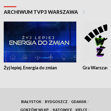
ARCHIWUM TVP3 WARSZAWA
Żyj lepiej. Energia do zmian
Gra Warszaw
BIAŁYSTOK
/
BYDGOSZCZ
/
GDAŃSK
/
GORZÓW WLKP.
/
KATOWICE
/
KIELCE
/