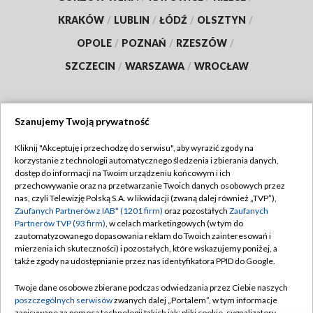
KRAKÓW
/
LUBLIN
/
ŁÓDŹ
/
OLSZTYN
/
OPOLE
/
POZNAŃ
/
RZESZÓW
/
SZCZECIN
/
WARSZAWA
/
WROCŁAW
Szanujemy Twoją prywatność
Dołącz do nas:
Kliknij "Akceptuję i przechodzę do serwisu", aby wyrazić zgody na
korzystanie z technologii automatycznego śledzenia i zbierania danych,
TVP
dostęp do informacji na Twoim urządzeniu końcowym i ich
Abonament TVP
przechowywanie oraz na przetwarzanie Twoich danych osobowych przez
Regulamin TVP
nas, czyli Telewizję Polską S.A. w likwidacji (zwaną dalej również „TVP”),
Emisja w TVP
Zaufanych Partnerów z IAB* (1201 firm)
oraz pozostałych
Zaufanych
Polityka prywatności
Partnerów TVP (93 firm)
, w celach marketingowych (w tym do
Centrum informacji TVP
Moje zgody
zautomatyzowanego dopasowania reklam do Twoich zainteresowań i
mierzenia ich skuteczności) i pozostałych, które wskazujemy poniżej, a
Naziemna Telewizja Cyfrowa
Pomoc
także zgody na udostępnianie przez nas identyfikatora PPID do Google.
Sklep TVP
Biuro reklamy
Twoje dane osobowe zbierane podczas odwiedzania przez Ciebie naszych
Rada Programowa
poszczególnych serwisów
zwanych dalej „Portalem”, w tym informacje
Kontakt
zapisywane za pomocą technologii takich jak: pliki cookie, sygnalizatory